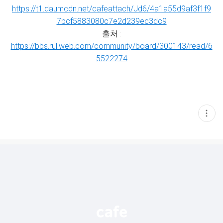
https://t1.daumcdn.net/cafeattach/Jd6/4a1a55d9af3f1f9
7bcf5883080c7e2d239ec3dc9
출처 :
https://bbs.ruliweb.com/community/board/300143/read/6
5522274
현
재
게
시
글
추
가
기
능
열
기