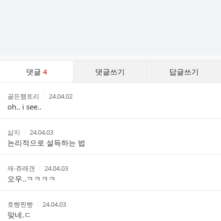
댓
댓글
4
댓글쓰기
답글쓰기
글
댓
작
작
골든햄토리
24.04.02
글
성
성
oh.. i see..
리
자
시
스
간
트
작
작
삶지
24.04.03
성
성
논리적으로 설득하는 법
자
시
간
작
작
재-쥬래갠
24.04.03
성
성
오우..ㅋㅋㅋㅋ
자
시
간
작
작
호빵찐빵
24.04.03
성
성
맞네.ㄷ
자
시