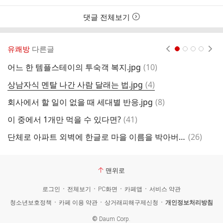
간
댓글 전체보기
유쾌방
다른글
현재페이지 1
2
3
4
댓
어느 한 템플스테이의 투숙객 복지.jpg
(
10
)
냥
글
댓
상남자식 멘탈 나간 사람 달래는 법.jpg
(
4
)
돈
글
댓
회사에서 할 일이 없을 때 세대별 반응.jpg
(
8
)
무
글
댓
이 중에서 1개만 먹을 수 있다면?
(
41
)
(
글
댓
단체로 아파트 외벽에 한글로 마을 이름을 박아버린 동네.jpg
(
26
)
글
맨위로
로그인
전체보기
PC화면
카페앱
서비스 약관
청소년보호정책
카페 이용 약관
상거래피해구제신청
개인정보처리방침
©
Daum Corp.