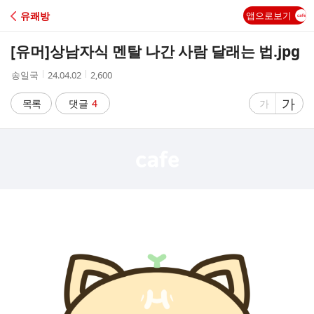
C
유쾌방
앱으로보기
A
[유머]
상남자식 멘탈 나간 사람 달래는 법.jpg
F
작
작
조
송일국
24.04.02
2,600
성
성
회
E
자
시
수
글
가
글
목록
댓글
4
가
간
자
자
크
크
기
기
크
작
게
게