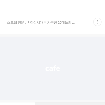
현
스크랩 원문 :
＊여성시대＊ 차분한 20대들의 알흠다운 공간
재
게
시
글
추
가
기
능
열
기
댓