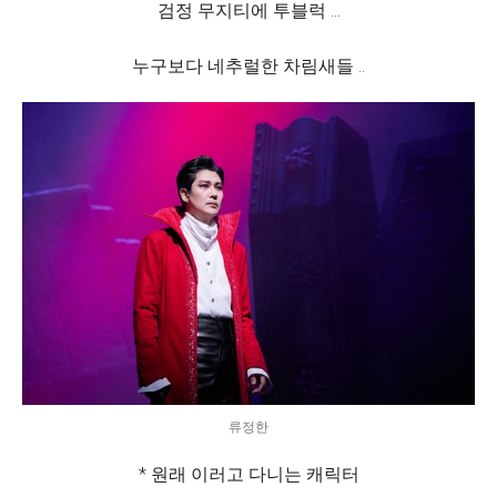
검정 무지티에 투블럭 …
누구보다 네추럴한 차림새들 ..
류정한
* 원래 이러고 다니는 캐릭터