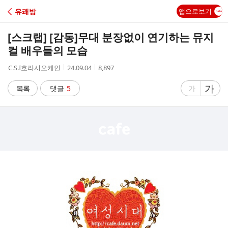
C
유쾌방
앱으로보기
A
[스크랩] [감동]
무대 분장없이 연기하는 뮤지
F
컬 배우들의 모습
작
작
조
C.S.I호라시오케인
24.09.04
8,897
E
성
성
회
자
시
수
글
가
글
목록
댓글
5
가
간
자
자
크
크
기
기
크
작
게
게