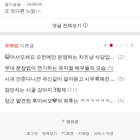
작
작
술이술술
24.09.04
성
성
오 또다른 느낌~~
자
시
간
댓글 전체보기
유쾌방
다른글
현재페이지 1
2
3
4
댓
😺어서오세요 오전에만 운영하는 치즈냥 식당입니다~
(
2
)
방
글
댓
무대 분장없이 연기하는 뮤지컬 배우들의 모습
(
5
)
오
글
댓
사과 안준다니깐 귀신같이 알아듣고 시무룩해진 러바오🐼.gif
(
5
)
어
글
댓
잠만자는 시골 강아지 3형제
(
11
)
멍
글
댓
당근 발견한 후이바오🐼의 최후는 ㅋㅋㅋㅋㅋㅋㅋㅋㅋ진짜 웃김
(
5
)
손
글
맨위로
로그인
전체보기
PC화면
카페앱
서비스 약관