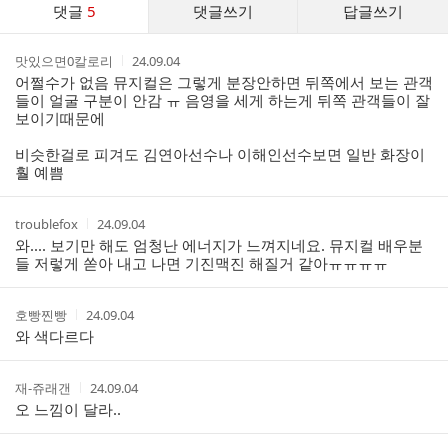
댓글
5
댓글쓰기
답글쓰기
글
댓
작
작
맛있으면0칼로리
24.09.04
글
성
성
어쩔수가 없음 뮤지컬은 그렇게 분장안하면 뒤쪽에서 보는 관객
리
자
시
들이 얼굴 구분이 안감 ㅠ 음영을 세게 하는게 뒤쪽 관객들이 잘
스
간
보이기때문에
트
비슷한걸로 피겨도 김연아선수나 이해인선수보면 일반 화장이
훨 예쁨
작
작
troublefox
24.09.04
성
성
와.... 보기만 해도 엄청난 에너지가 느껴지네요. 뮤지컬 배우분
자
시
들 저렇게 쏟아 내고 나면 기진맥진 해질거 같아ㅠㅠㅠㅠ
간
작
작
호빵찐빵
24.09.04
성
성
와 색다르다
자
시
간
작
작
재-쥬래갠
24.09.04
성
성
오 느낌이 달라..
자
시
간