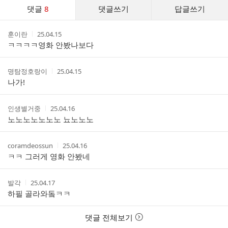
댓
댓글
8
댓글쓰기
답글쓰기
글
댓
작
작
훈이란
25.04.15
글
성
성
ㅋㅋㅋㅋ영화 안봤나보다
리
자
시
스
간
트
작
작
명탐정호랑이
25.04.15
성
성
나가!
자
시
간
작
작
인생별거중
25.04.16
성
성
노노노노노노노 뇨노노노
자
시
간
작
작
coramdeossun
25.04.16
성
성
ㅋㅋ 그러게 영화 안봤네
자
시
간
작
작
발각
25.04.17
성
성
하필 골라와돜ㅋㅋ
자
시
간
댓글 전체보기