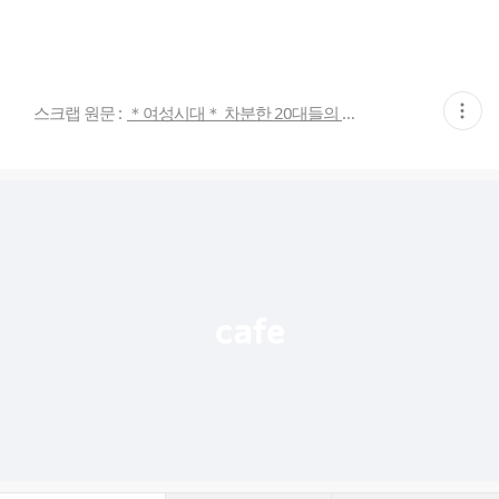
현
스크랩 원문 :
＊여성시대＊ 차분한 20대들의 알흠다운 공간
재
게
시
글
추
가
기
능
열
기