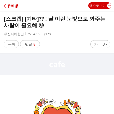
C
유쾌방
앱으로보기
A
[스크랩] [기타]
?? : 날 이런 눈빛으로 봐주는
F
사람이 필요해 😖
작
작
조
무신사체험단
25.04.15
3,178
E
성
성
회
자
시
수
글
가
글
목록
댓글
8
가
간
자
자
크
크
기
기
크
작
게
게