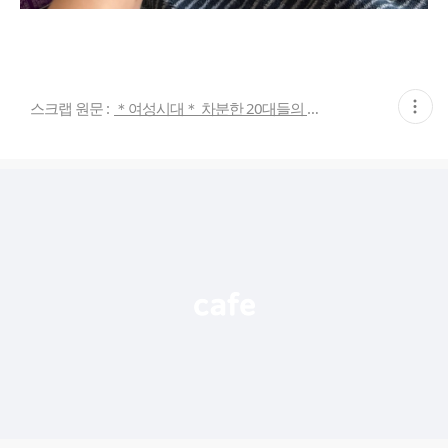
현
스크랩 원문 :
＊여성시대＊ 차분한 20대들의 알흠다운 공간
재
게
시
글
추
가
기
능
열
기