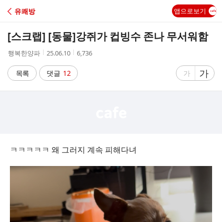
C
유쾌방
앱으로보기
A
[스크랩] [동물]
강쥐가 컵빙수 존나 무서워함
F
작
작
조
행복한양파
25.06.10
6,736
성
성
회
E
자
시
수
글
가
글
목록
댓글
12
가
간
자
자
크
크
기
기
크
작
게
게
ㅋㅋㅋㅋㅋ 왜 그러지 계속 피해다녀