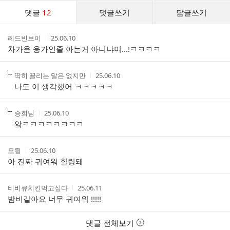
댓
댓글
12
댓글쓰기
답글쓰기
글
댓
작
작
레드빈보이
25.06.10
글
성
성
차가운 응가인줄 아는거 아니냐며...!ㅋㅋㅋㅋ
리
자
시
스
간
트
작
작
딱히 끌리는 말은 없지만
25.06.10
성
성
나도 이 생각했어 ㅋㅋㅋㅋㅋ
자
시
간
작
작
승희님
25.06.10
성
성
앜ㅋㅋㅋㅋㅋㅋㅋㅋ
자
시
간
작
작
모륑
25.06.10
성
성
아 진짜 귀여워 힐링돼
자
시
간
작
작
비비큐치킨먹고싶다
25.06.11
성
성
밤비같아요 너무 귀여워 !!!!!
자
시
간
댓글 전체보기