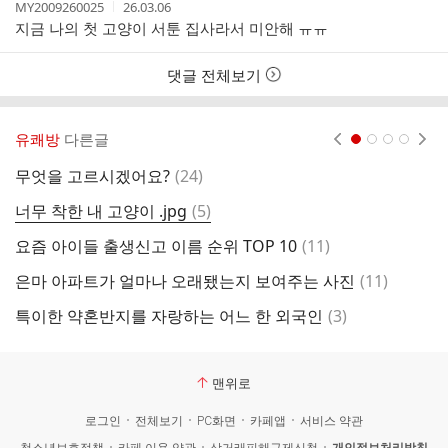
작
작
MY2009260025
26.03.06
성
성
지금 나의 첫 고양이 서툰 집사라서 미안해 ㅠㅠ
자
시
간
댓글 전체보기
유쾌방
다른글
현재페이지 1
2
3
4
댓
무엇을 고르시겠어요?
(
24
)
글
댓
너무 착한 내 고양이 .jpg
(
5
)
대
글
댓
요즘 아이들 출생신고 이름 순위 TOP 10
(
11
)
X
글
댓
은마 아파트가 얼마나 오래됐는지 보여주는 사진
(
11
)
조
글
댓
특이한 약혼반지를 자랑하는 어느 한 외국인
(
3
)
방
글
맨위로
로그인
전체보기
PC화면
카페앱
서비스 약관