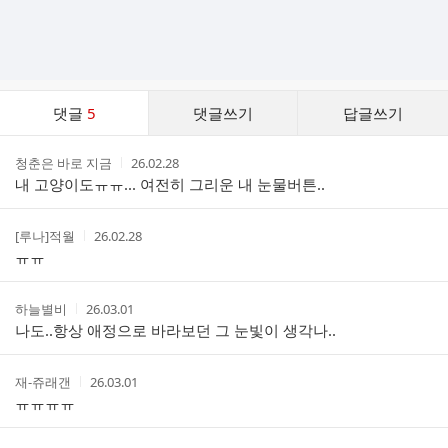
댓
댓글
5
댓글쓰기
답글쓰기
글
댓
작
작
청춘은 바로 지금
26.02.28
글
성
성
내 고양이도ㅠㅠ... 여전히 그리운 내 눈물버튼..
리
자
시
스
간
트
작
작
[루나]적월
26.02.28
성
성
ㅠㅠ
자
시
간
작
작
하늘별비
26.03.01
성
성
나도..항상 애정으로 바라보던 그 눈빛이 생각나..
자
시
간
작
작
재-쥬래갠
26.03.01
성
성
ㅠㅠㅠㅠ
자
시
간