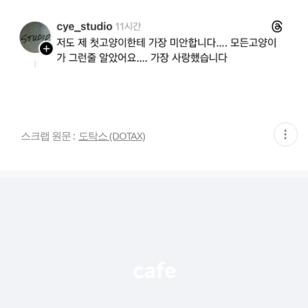
현
스크랩 원문 :
도탁스 (DOTAX)
재
게
시
글
추
가
기
능
열
기