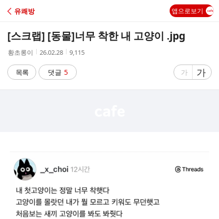
C
유쾌방
앱으로보기
A
[스크랩] [동물]
너무 착한 내 고양이 .jpg
F
작
작
조
황초롱이
26.02.28
9,115
성
성
회
E
자
시
수
글
가
글
목록
댓글
5
가
간
자
자
크
크
기
기
크
작
게
게