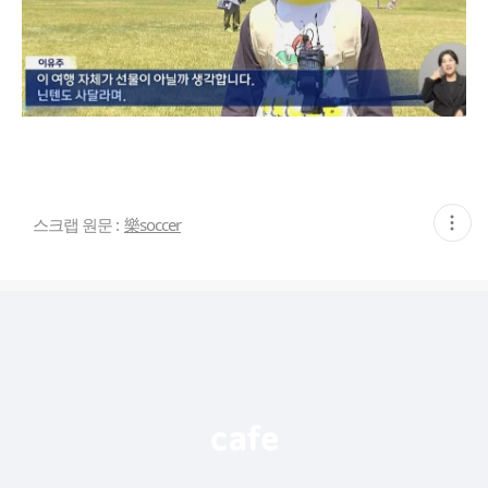
현
스크랩 원문 :
樂soccer
재
게
시
글
추
가
기
능
열
기