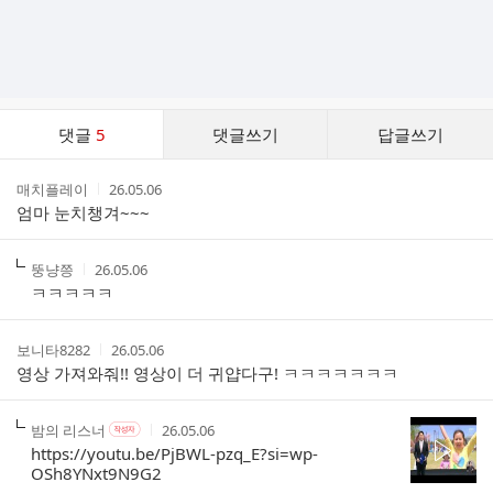
댓
댓글
5
댓글쓰기
답글쓰기
글
댓
작
작
매치플레이
26.05.06
글
성
성
엄마 눈치챙겨~~~
리
자
시
스
간
트
작
작
뚱냥쯩
26.05.06
성
성
ㅋㅋㅋㅋㅋ
자
시
간
작
작
보니타8282
26.05.06
성
성
영상 가져와줘!! 영상이 더 귀얍다구! ㅋㅋㅋㅋㅋㅋㅋ
자
시
간
작
작
작
밤의 리스너
26.05.06
작
성
성
성
성
https://youtu.be/PjBWL-pzq_E?si=wp-
자
자
시
자
OSh8YNxt9N9G2
본
간