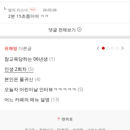
인
여
작
작
작
밤의 리스너
26.05.06
작
부
성
성
성
성
2분 15초쯤이야 ㅋㅋ
자
자
시
자
본
간
인
댓글 전체보기
여
부
유쾌방
다른글
현재페이지 1
2
3
4
댓
참교육당하는 06년생
(
1
)
나
글
댓
인생 2회차
(
5
)
고
글
댓
본인은 물귀신
(
4
)
글
댓
오늘자 어린이날 인터뷰ㅋㅋㅋㅋㅋ
(
5
)
청
글
댓
어느 카페의 메뉴 설명
(
13
)
동
글
맨위로