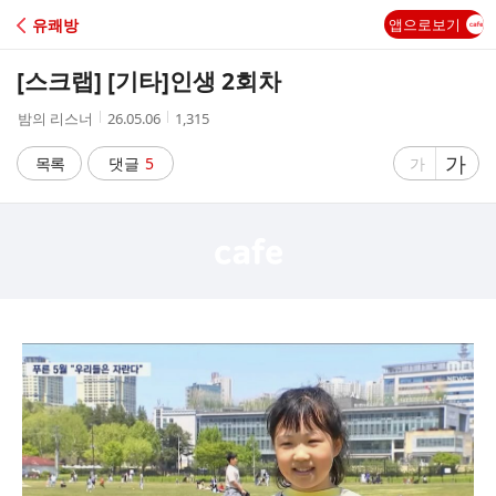
C
유쾌방
앱으로보기
A
[스크랩] [기타]
인생 2회차
F
작
작
조
밤의 리스너
26.05.06
1,315
성
성
회
E
자
시
수
글
가
글
목록
댓글
5
가
간
자
자
크
크
기
기
크
작
게
게