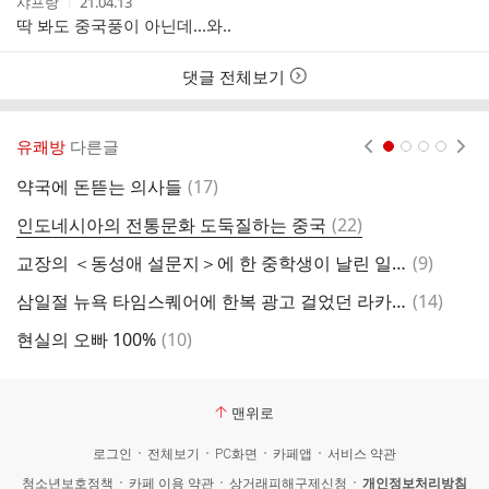
작
작
샤프랑
21.04.13
성
성
딱 봐도 중국풍이 아닌데...와..
자
시
간
댓글 전체보기
유쾌방
다른글
현재페이지 1
2
3
4
댓
약국에 돈뜯는 의사들
(
17
)
제
글
댓
인도네시아의 전통문화 도둑질하는 중국
(
22
)
내
글
댓
교장의 ＜동성애 설문지＞에 한 중학생이 날린 일침
(
9
)
?
글
댓
삼일절 뉴욕 타임스퀘어에 한복 광고 걸었던 라카이 코리아 국제 소송 진행상황
(
14
)
한
글
댓
현실의 오빠 100%
(
10
)
경
글
맨위로
로그인
전체보기
PC화면
카페앱
서비스 약관
청소년보호정책
카페 이용 약관
상거래피해구제신청
개인정보처리방침