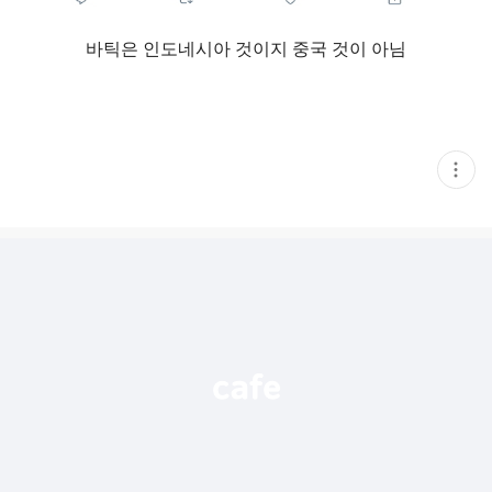
바틱은 인도네시아 것이지 중국 것이 아님
현
재
게
시
글
추
가
기
능
열
기