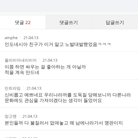
댓
댓글
22
댓글쓰기
답글쓰기
글
댓
작
작
amphe
21.04.13
글
성
성
인도네시아 친구가 이거 알고 노발대발했었음ㅋㅋㅋ
리
자
시
스
간
트
작
작
올리비아내리비아
21.04.13
성
성
이쯤 하면 싸우는 걸 좋아하는 게 아닐까
자
시
적을 계속 만드네
간
작
작
민트라임
21.04.13
성
성
신비롭고 예쁘네요 우리나라꺼를 도둑질 당해보니까 다른나라
자
시
문화에도 관심을 가져야겠다는 생각이 들었어요
간
작
작
망고맨
21.04.13
성
성
본인들꺼 다 불질러서 없애놓고 왜 남에나라가서 깽판이지
자
시
간