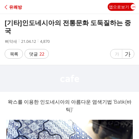
C
유쾌방
앱으로보기
A
[기타]
인도네시아의 전통문화 도둑질하는 중
F
국
작
작
조
삐약새
21.04.12
4,870
E
성
성
회
자
시
수
글
가
글
목록
댓글
22
가
간
자
자
크
크
기
기
크
작
게
게
왁스를 이용한 인도네시아의 아름다운 염색기법 'Batik(바
틱)'