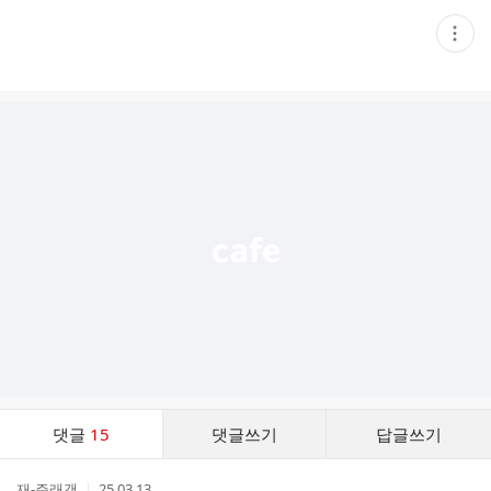
현
재
게
시
글
추
가
기
능
열
기
댓
댓글
15
댓글쓰기
답글쓰기
글
댓
작
작
재-쥬래갠
25.03.13