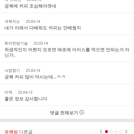
글
성
성
공복에 커피 조심해야겟네
리
자
시
스
간
트
작
작
개복치는
25.03.14
성
성
내가 이래서 다배워도 커피는 안배웠지
자
시
간
작
작
화려한밤기술
25.03.14
성
성
위생적인지 어쩐지 모르면 애초에 아이스를 먹으면 안되는거 아
자
시
닌가..
간
작
작
낙엽향기
25.03.14
성
성
공복 커피 많이 마시는데...ㅋㅋ
자
시
간
작
작
마잭
25.04.13
성
성
좋은 정보 감사합니다
자
시
간
댓글 전체보기
유쾌방
다른글
현재페이지 1
2
3
4