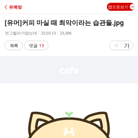
C
유쾌방
앱으로보기
A
[유머]
커피 마실 때 최악이라는 습관들.jpg
F
작
작
조
엇그럴리가없는데
25.03.13
23,306
성
성
회
E
자
시
수
글
가
글
목록
댓글
15
가
간
자
자
크
크
기
기
크
작
게
게