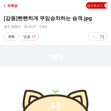
C
유쾌방
앱으로보기
A
[감동]
뻔뻔하게 무임승차하는 승객.jpg
F
작
작
조
웅진 탕웨이
25.12.27
7,023
성
성
회
E
자
시
수
글
가
글
목록
댓글
17
가
간
자
자
크
크
기
기
크
작
게
게