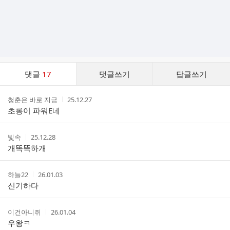
댓
댓글
17
댓글쓰기
답글쓰기
글
댓
작
작
청춘은 바로 지금
25.12.27
글
성
성
초롱이 파워E네
리
자
시
스
간
트
작
작
빛속
25.12.28
성
성
개똑똑하개
자
시
간
작
작
하늘22
26.01.03
성
성
신기하다
자
시
간
작
작
이건아니쥐
26.01.04
성
성
우왕ㅋ
자
시