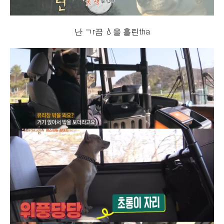
난 ㄱr끔 💧을 흘린tha