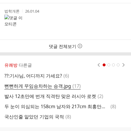
간
작
작
법학개론
26.01.04
성
성
자
시
간
댓글 전체보기
유쾌방
다른글
현재페이지 1
2
3
4
댓
??:기사님, 어디까지 가세요?
(
6
)
우
글
댓
뻔뻔하게 무임승차하는 승객.jpg
(
17
)
화
글
댓
발사 12초만에 번개 직격탄 맞은 러시아 로켓
(
2
)
내
글
댓
두 눈이 의심되는 158cm 남자와 217cm 최홍만의 차이 ㄷㄷ
(
8
)
알
글
댓
국산인줄 알았던 기업의 국적
(
8
)
"
글