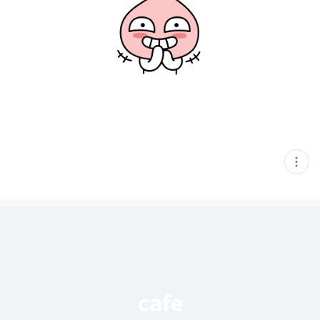
현
재
게
시
글
추
가
기
능
열
기