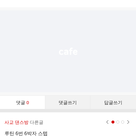
게
시
글
추
가
기
능
열
기
댓
댓글
0
댓글쓰기
답글쓰기
글
댓
글
사교 댄스방
다른글
현재페이지 1
2
3
리
스
루틴 6번 6박자 스텝
부