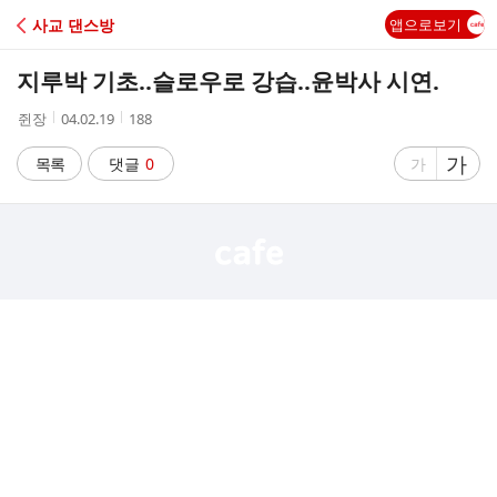
C
사교 댄스방
앱으로보기
A
지루박 기초..슬로우로 강습..윤박사 시연.
F
작
작
조
쥔장
04.02.19
188
성
성
회
E
자
시
수
글
가
글
목록
댓글
0
가
간
자
자
크
크
기
기
크
작
게
게