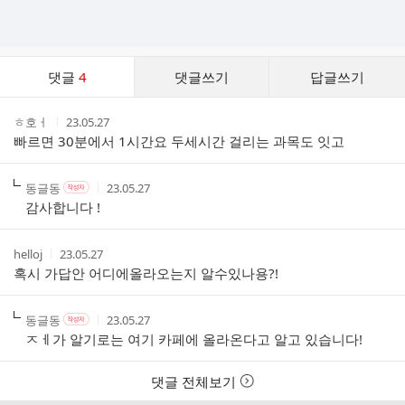
댓
댓글
4
댓글쓰기
답글쓰기
글
댓
작
작
ㅎ호ㅓ
23.05.27
글
성
성
빠르면 30분에서 1시간요 두세시간 걸리는 과목도 잇고
리
자
시
스
간
트
작
작
작
동글동
23.05.27
작
성
성
성
성
감사합니다 !
자
자
시
자
본
간
인
작
작
helloj
23.05.27
여
성
성
혹시 가답안 어디에올라오는지 알수있나용?!
부
자
시
간
작
작
작
동글동
23.05.27
작
성
성
성
성
ㅈㅔ가 알기로는 여기 카페에 올라온다고 알고 있습니다!
자
자
시
자
본
간
인
댓글 전체보기
여