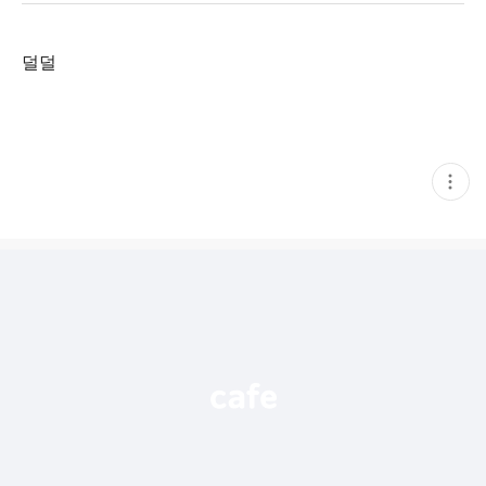
덜덜
현
재
게
시
글
추
가
기
능
열
기