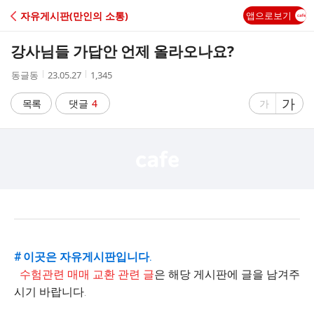
C
자유게시판(만인의 소통)
앱으로보기
A
강사님들 가답안 언제 올라오나요?
F
작
작
조
동글동
23.05.27
1,345
성
성
회
E
자
시
수
글
가
글
목록
댓글
4
가
간
자
자
크
크
기
기
크
작
게
게
# 이곳은 자유게시판입니다.
수험관련 매매 교환 관련 글
은 해당 게시판에 글을 남겨주
시기 바랍니다.