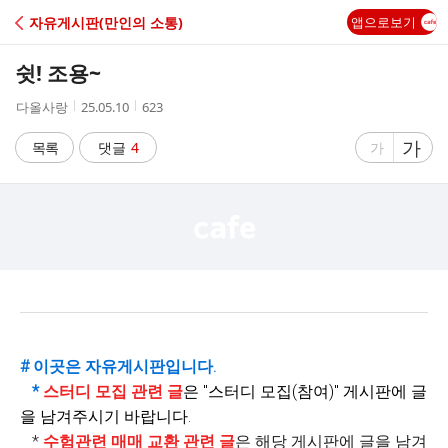
C
자유게시판(만인의 소통)
앱으로보기
A
쉿! 조용~
F
작
작
조
다올사랑
25.05.10
623
성
성
회
E
자
시
수
글
가
글
목록
댓글
4
가
간
자
자
크
크
기
기
크
작
게
게
# 이곳은 자유게시판입니다.
*
스터디 모집 관련 글
은 "
스터디 모집(참여)" 게시판에 글
을 남겨주시기 바랍니다.
*
수험관련 매매 교환 관련 글
은 해당 게시판에 글을 남겨