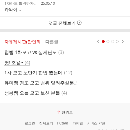
작
작
1차라도 합격하자..
25.05.10
성
성
카와이...
자
시
간
댓글 전체보기
자유게시판(만인의 ..
다른글
현재페이지 1
2
3
4
댓
합법 1차모고 vs 실제난도
(
3
)
ㅅ
글
댓
쉿! 조용~
(
4
)
인
글
댓
1차 모고 노단기 합법 봤는데
(
12
)
노
글
유미쌤 경조 모고 범위 알려주실분..!
이
댓
성봉쌤 오늘 모고 보신 분들
(
4
)
a
글
맨위로
로그인
전체보기
PC화면
카페앱
서비스 약관