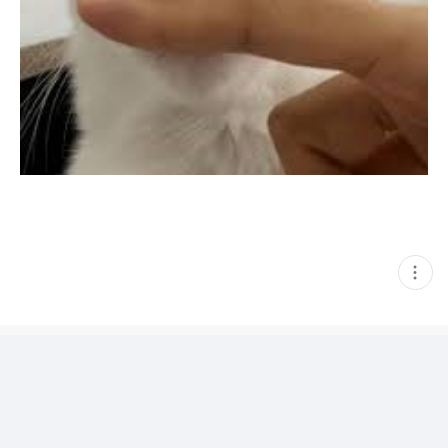
현
재
게
시
글
추
가
기
능
열
기