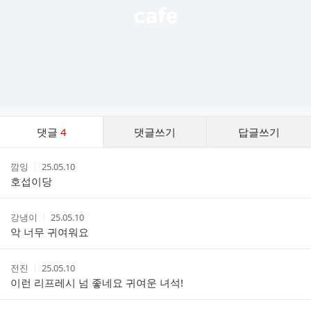
댓
댓글
4
댓글쓰기
답글쓰기
글
댓
작
작
깜잉
25.05.10
글
성
성
호섭이당
리
자
시
스
간
트
작
작
강냉이
25.05.10
성
성
악 너무 귀여워요
자
시
간
작
작
전진
25.05.10
성
성
이런 리프레시 넘 좋네요 귀여운 녀석!
자
시
간