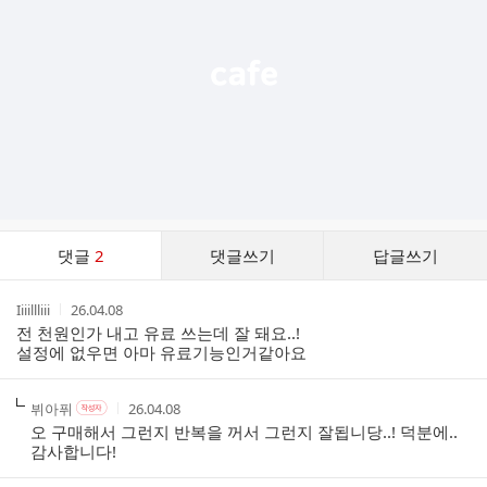
열
기
댓
댓글
2
댓글쓰기
답글쓰기
글
댓
작
작
Iiiillliii
26.04.08
글
성
성
전 천원인가 내고 유료 쓰는데 잘 돼요..!
리
자
시
설정에 없우면 아마 유료기능인거같아요
스
간
트
작
작
작
뷔아퓌
26.04.08
작
성
성
성
성
오 구매해서 그런지 반복을 꺼서 그런지 잘됩니당..! 덕분에..
자
자
시
자
감사합니다!
본
간
인