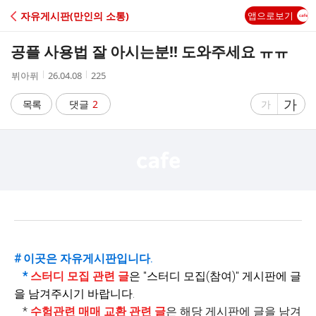
C
자유게시판(만인의 소통)
앱으로보기
A
공플 사용법 잘 아시는분!! 도와주세요 ㅠㅠ
F
작
작
조
뷔아퓌
26.04.08
225
성
성
회
E
자
시
수
글
가
글
목록
댓글
2
가
간
자
자
크
크
기
기
크
작
게
게
# 이곳은 자유게시판입니다.
*
스터디 모집 관련 글
은 "
스터디 모집(참여)" 게시판에 글
을 남겨주시기 바랍니다.
*
수험관련 매매 교환 관련 글
은 해당 게시판에 글을 남겨