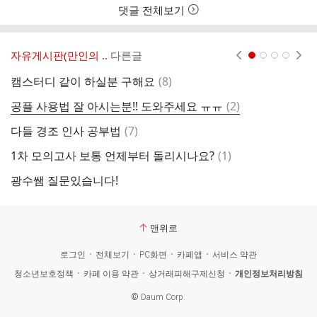
여
댓글 전체보기
부
자유게시판(만인의 ..
다른글
현재페이지 1
2
3
4
댓
캠스터디 같이 하실분 구해요
(
8
)
노
글
댓
공플 사용법 잘 아시는분!! 도와주세요 ㅠㅠ
(
2
)
합
글
댓
다들 경조 인사 공부법
(
7
)
부
글
댓
1차 모의고사 보통 언제부터 돌리시나요?
(
1
)
노
글
광수쌤 질문있습니다!
여
맨위로
로그인
전체보기
PC화면
카페앱
서비스 약관
청소년보호정책
카페 이용 약관
상거래피해구제신청
개인정보처리방침
©
Daum Corp.