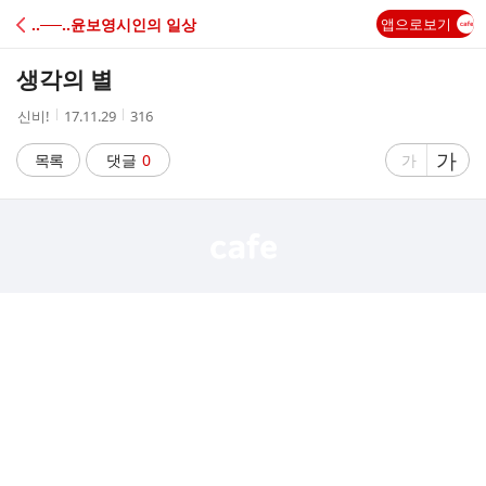
C
‥──‥윤보영시인의 일상
앱으로보기
A
생각의 별
F
작
작
조
신비!
17.11.29
316
성
성
회
E
자
시
수
글
가
글
목록
댓글
0
가
간
자
자
크
크
기
기
크
작
게
게