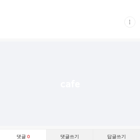
현
재
게
시
글
추
가
기
능
열
기
댓
댓글
0
댓글쓰기
답글쓰기