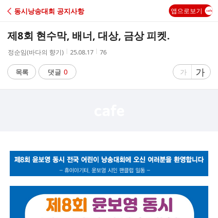
C
동시낭송대회 공지사항
앱으로보기
A
제8회 현수막, 배너, 대상, 금상 피켓.
F
작
작
조
정순임(바다의 향기)
25.08.17
76
성
성
회
E
자
시
수
글
가
글
목록
댓글
0
가
간
자
자
크
크
기
기
크
작
게
게