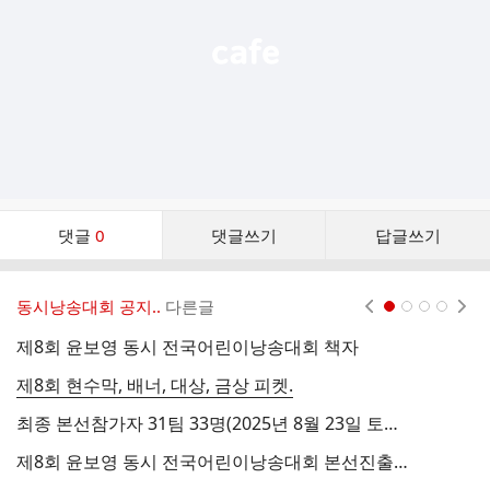
댓
댓글
0
댓글쓰기
답글쓰기
글
댓
글
동시낭송대회 공지..
다른글
현재페이지 1
2
3
4
리
스
제8회 윤보영 동시 전국어린이낭송대회 책자
트
제8회 현수막, 배너, 대상, 금상 피켓.
최종 본선참가자 31팀 33명(2025년 8월 23일 토요일)
제8회 윤보영 동시 전국어린이낭송대회 본선진출자 발표