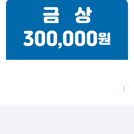
현
재
게
시
글
추
가
기
능
열
기