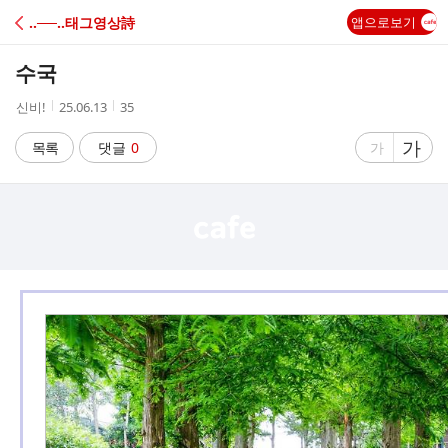
C
‥──‥태그영상詩
앱으로보기
A
수국
F
작
작
조
신비!
25.06.13
35
성
성
회
E
자
시
수
글
가
글
목록
댓글
0
가
간
자
자
크
크
기
기
크
작
게
게