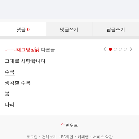
댓
댓글
0
댓글쓰기
답글쓰기
글
댓
글
‥──‥태그영상詩
다른글
현재페이지 1
2
3
4
리
스
그대를 사랑합니다
트
수국
생각할 수록
봄
역
다리
행
맨위로
로그인
전체보기
PC화면
카페앱
서비스 약관