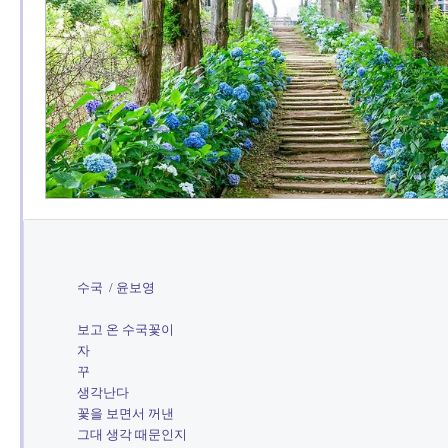
수국  / 윤보영

보고 온 수국꽃이

자

꾸 

생각난다

꽃을 보면서 꺼낸

그대 생각 때문인지
