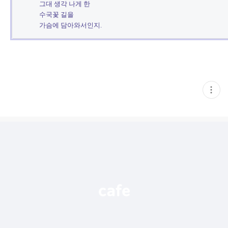
그대 생각 나게 한

수국꽃 길을

현
재
게
시
글
추
가
기
능
열
기