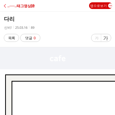
C
‥──‥태그영상詩
앱으로보기
A
다리
F
작
작
조
신비!
25.03.16
89
성
성
회
E
자
시
수
글
가
글
목록
댓글
0
가
간
자
자
크
크
기
기
크
작
게
게