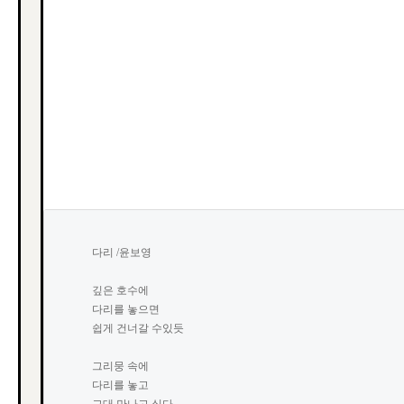
다리 /윤보영

깊은 호수에

다리를 놓으면

쉽게 건너갈 수있듯

그리뭉 속에

다리를 놓고
