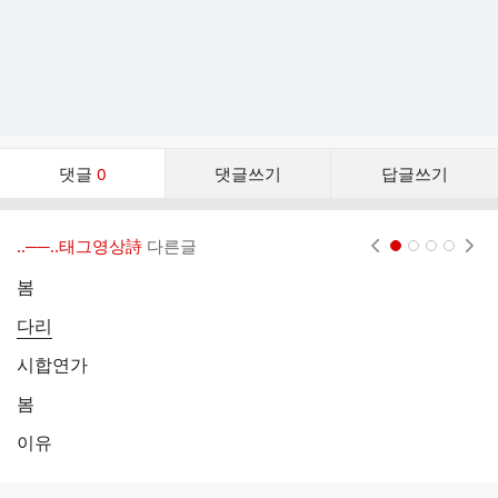
댓
댓글
0
댓글쓰기
답글쓰기
글
댓
글
‥──‥태그영상詩
다른글
현재페이지 1
2
3
4
리
스
봄
역
트
다리
행
시합연가
봄
행
이유
좋