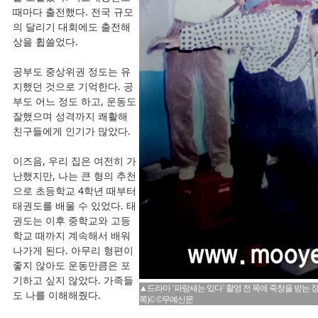
때마다 출전했다. 전국 규모
의 달리기 대회에도 출전해
상을 휩쓸었다.
공부도 중상위권 정도는 유
지했던 것으로 기억한다. 공
부도 어느 정도 하고, 운동도
잘했으며 성격까지 쾌활해
친구들에게 인기가 많았다.
이즈음, 우리 집은 여전히 가
난했지만, 나는 큰 형의 추천
으로 초등학교 4학년 때부터
태권도를 배울 수 있었다. 태
권도는 이후 중학교와 고등
학교 때까지 계속해서 배워
나가게 된다. 아무리 형편이
좋지 않아도 운동만큼은 포
기하고 싶지 않았다. 가족들
▲드라마 ‘파랑새는 있다’ 촬영 전 목에 죽창을 받는 장면
도 나를 이해해줬다.
쪽)© ©무예신문