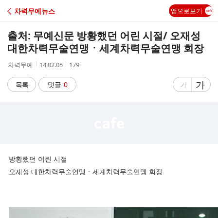
C
차력무예뉴스
앱으로보기
A
출처: 무예신문 방황했던 어린 시절/ 오재성
F
대한차력무술연맹ㆍ세계차력무술연맹 회장
작
작
조
차력무예
14.02.05
179
E
성
성
회
자
시
수
글
가
글
목록
댓글
0
가
간
자
자
크
크
기
기
크
작
게
게
방황했던 어린 시절
오재성 대한차력무술연맹ㆍ세계차력무술연맹 회장