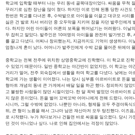
학교에 입학할 때부터 나는 우리 동네 골목대장이었다. 싸움을 무척 
꾸러기로 심한 장난을 많이 쳤다. 하지만 이로 인해 된통 당한 사건도 
한번은 학교를 다녀온 후, 수박밭으로 아이들을 이끌고 대규모 서리를
싫은 건 발로 차서 버리던 중 오두막을 지키며 잠을 자던 밭주인에게 
다. 하지만 어린 아이들이 어른의 보폭을 뛰어넘기는 어려웠다. 이날
두 잡히고 말았다. 밭주인은 10여명의 아이들을 완전히 발가벗긴 후,
를 끌고 다녔다. 어찌나 창피했는지, 지금까지도 기억이 생생하다. 이
엄청나게 혼이 났다. 어머니가 밭주인에게 수박 값을 물어준 뒤에야 풀
중학교는 전북 전주에 위치한 상명중학교에 진학했다. 이 학교로 진학한
수 있었기 때문이다. 일반 중학교는 야간반이 없었지만, 이 학교는 야
거리가 멀어, 전주 외숙집에서 생활을 하며 학교를 다녔다. 낮에는 
학교에 가는 생활이 이어졌다. 나는 당시 심부름 아르바이트로 돈을 벌
형마트 개념의 동네 큰 가게에서 배달 일을 하곤 했다. 창피하지 않았다
고 불쌍한 사람들이 많던 시절이었다. 한 달 꼭박 벌었던 아르바이트 
지 않은 돈이었다. 돈을 벌어 꼬박꼬박 어머니에게 전해 드렸다. 어머
시니까, 그럴 수밖에 없었다. 나뿐만 아니라, 형제들 모두 주경야독식
뒤, 큰 형이 노름을 해서 그나마 남은 재산마저 모두 탕진했다. 이즈음
로 시작됐다. 누가 쳐다보거나 건들면 바로 싸움을 일으켰다. 당시 
던 것이 아니었나 싶다. 나로 인해 집안에서는 걱정이 많았다.