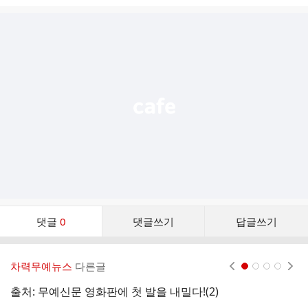
시
글
추
가
기
능
열
기
댓
댓글
0
댓글쓰기
답글쓰기
글
댓
글
차력무예뉴스
다른글
현재페이지 1
2
3
4
리
스
출처: 무예신문 영화판에 첫 발을 내밀다!(2)
트