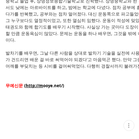
중학교 졸업 후, 상명정보종합기술학교로 진학했다. 상명중학교와 한
서도 낮에는 아르바이트를 하고, 밤에는 학교에 다녔다. 점차 공부에 
다가를 반복했고, 공부와는 점차 멀어졌다. 대신 운동쪽으로 파고들었
그 누구보다도 열정적이었고, 또한 열심히 임했다. 운동이 적성에 맞
태권도와 함께 합기도를 배우기 시작했다. 사실상 가는 곳마다 도장이
할 만큼 운동욕심이 많았다. 문제는 운동을 하나 배우면, 그것을 밖에
이다.
발차기를 배우면, 그날 다른 사람을 상대로 발차기 기술을 실전에 사
가 건드리면 배운 걸 바로 써먹어야 되겠다’고 마음먹곤 했다. 만약 그
어깨를 부딪치는 등 시비를 걸어써먹었다. 다행히 경찰서까지 불려가진
무예신문
(
http://m
ooye.net/)
현
재
게