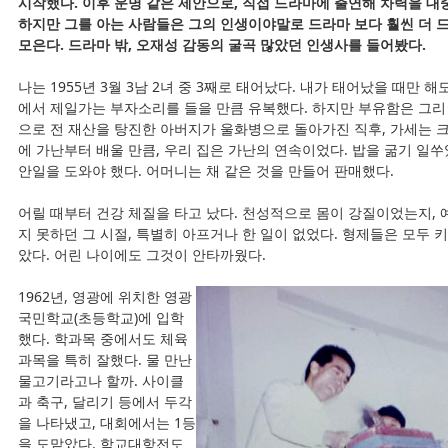
시작했다. 이후 운명 같은 제안으로, 직접 드라마에 출연해 차력을 대
하지만 그를 아는 사람들은 그의 인생이야말로 드라마 보다 훨씬 더
모은다. 드라마 밖, 오재성 감동의 굴곡 많았던 인생사를 들어봤다.
나는 1955년 3월 3남 2녀 중 3째로 태어났다. 내가 태어났을 때만 해
에서 제일가는 부자소리를 들을 만큼 유복했다. 하지만 부유함은 그리
으로 전 재산을 탕진한 아버지가 울화병으로 돌아가진 직후, 가세는 크
에 가난부터 배울 만큼, 우리 집은 가난의 연속이었다. 밥을 굶기 일쑤
안일을 도와야 했다. 어머니는 채 같은 것을 만들어 판매했다.
어릴 때부터 건강 체질을 타고 났다. 천성적으로 몸이 강질이었는지,
지 못하던 그 시절, 특별히 아프거나 한 일이 없었다. 형제들은 모두 키
았다. 어린 나이에도 그것이 안타까웠다.
1962년, 영광에 위치한 영광
국민학교(초등학교)에 입학
했다. 학과목 중에서도 체육
과목을 특히 잘했다. 물 만난
물고기라고나 할까. 사이클
과 축구, 달리기 등에서 두각
을 나타냈고, 대회에서는 1등
을 도맡았다. 학교대항전도