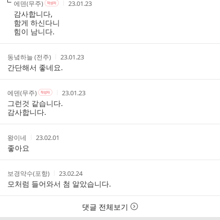
작
작
작
에덴(무주)
23.01.23
작
글
성
성
성
성
감사합니다,
리
자
자
시
자
함게 하신다니
스
본
간
힘이 남니다.
인
트
여
부
작
작
동녘하늘 (전주)
23.01.23
성
성
간단해서 좋네요.
자
시
간
작
작
작
에덴(무주)
23.01.23
작
성
성
성
성
그런것 같습니다.
자
자
시
자
감사합니다.
본
간
인
여
작
작
왕이네
23.02.01
부
성
성
좋아요
자
시
간
작
작
보경약수(포항)
23.02.24
성
성
모처럼 들어와서 첨 알았습니다.
자
시
간
댓글 전체보기