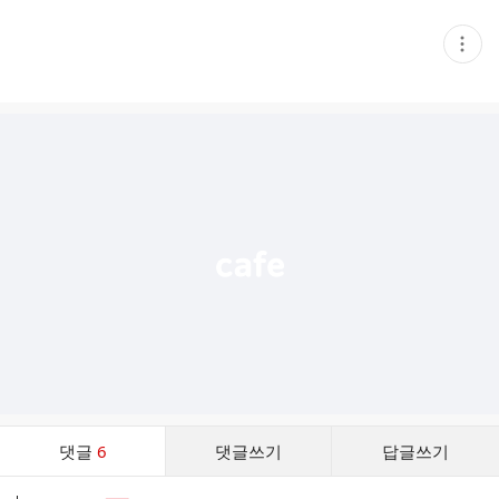
현
재
게
시
글
추
가
기
능
열
기
댓
댓글
6
댓글쓰기
답글쓰기
글
댓