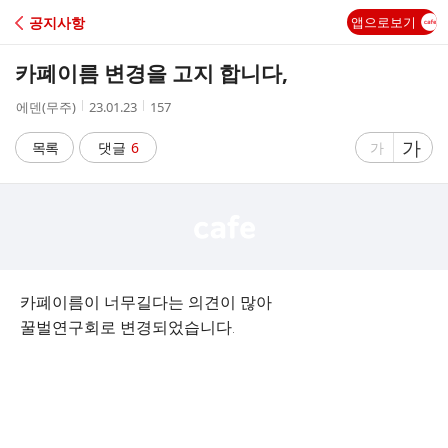
C
공지사항
앱으로보기
A
카폐이름 변경을 고지 합니다,
F
작
작
조
에덴(무주)
23.01.23
157
성
성
회
E
자
시
수
글
가
글
목록
댓글
6
가
간
자
자
크
크
기
기
크
작
게
게
카폐이름이 너무길다는 의견이 많아
꿀벌연구회로 변경되었습니다.