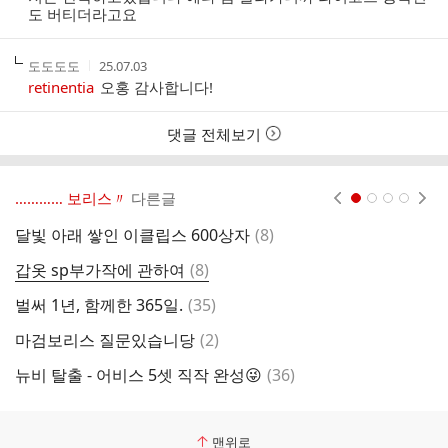
자
자
시
자
도 버티더라고요
본
간
인
여
작
작
도도도도
25.07.03
부
성
성
retinentia
오홍 감사합니다!
자
시
간
댓글 전체보기
………… 보리스〃
다른글
현재페이지 1
2
3
4
댓
달빛 아래 쌓인 이클립스 600상자
(
8
)
겨
글
댓
갑옷 sp부가작에 관하여
(
8
)
l
글
댓
벌써 1년, 함께한 365일.
(
35
)
혹
글
댓
마검보리스 질문있습니당
(
2
)
글
댓
뉴비 탈출 - 어비스 5셋 직작 완성😜
(
36
)
패
글
맨위로