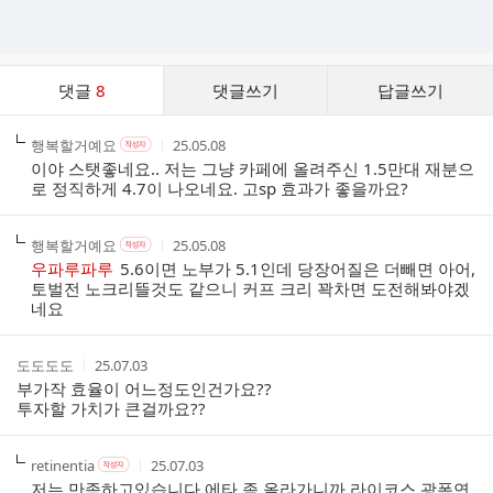
댓
댓글
8
댓글쓰기
답글쓰기
글
댓
작
작
작
행복할거예요
25.05.08
작
글
성
성
성
성
이야 스탯좋네요.. 저는 그냥 카페에 올려주신 1.5만대 재분으
리
자
자
시
자
로 정직하게 4.7이 나오네요. 고sp 효과가 좋을까요?
스
본
간
인
트
여
작
작
작
행복할거예요
25.05.08
작
부
성
성
성
성
우파루파루
5.6이면 노부가 5.1인데 당장어질은 더빼면 아어,
자
자
시
자
토벌전 노크리뜰것도 같으니 커프 크리 꽉차면 도전해봐야겠
본
간
네요
인
여
부
작
작
도도도도
25.07.03
성
성
부가작 효율이 어느정도인건가요??
자
시
투자할 가치가 큰걸까요??
간
작
작
작
retinentia
25.07.03
작
성
성
성
성
저는 만족하고있습니다 에타 좀 올라가니까 라이코스 광폭연