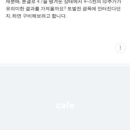
재분배, 룬결로 4.7을 땡겨둔 상태에서 4~5천의 sp추가가
유의미한 결과를 가져올까요? 토벌전 광폭에 안터진다던
지..하면 구비해보려고 합니다..
현
재
게
시
글
추
가
기
능
열
기