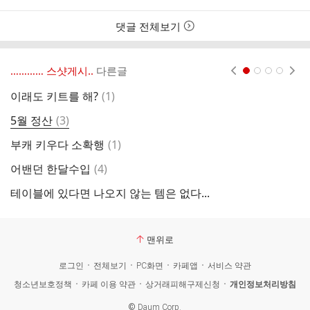
자
시
간
댓글 전체보기
………… 스샷게시..
다른글
현재페이지 1
2
3
4
댓
이래도 키트를 해?
(
1
)
왕
글
댓
5월 정산
(
3
)
복
글
댓
부캐 키우다 소확행
(
1
)
설
글
댓
어밴던 한달수입
(
4
)
글
테이블에 있다면 나오지 않는 템은 없다...
왕
맨위로
로그인
전체보기
PC화면
카페앱
서비스 약관
청소년보호정책
카페 이용 약관
상거래피해구제신청
개인정보처리방침
©
Daum Corp.