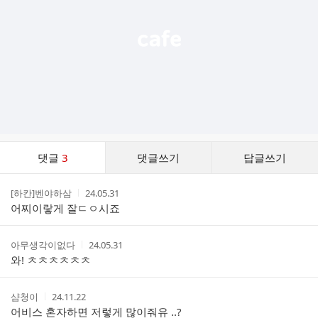
기
댓
댓글
3
댓글쓰기
답글쓰기
글
댓
작
작
[하칸]벤야하삼
24.05.31
글
성
성
어찌이랗게 잘ㄷㅇ시죠
리
자
시
스
간
트
작
작
아무생각이없다
24.05.31
성
성
와! ㅊㅊㅊㅊㅊㅊ
자
시
간
작
작
샴청이
24.11.22
성
성
어비스 혼자하면 저렇게 많이줘유 ..?