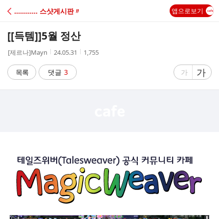
C
………… 스샷게시판〃
앱으로보기
A
[[득템]]
5월 정산
F
작
작
조
[제르나]Mayn
24.05.31
1,755
성
성
회
E
자
시
수
글
가
글
목록
댓글
3
가
간
자
자
크
크
기
기
크
작
게
게