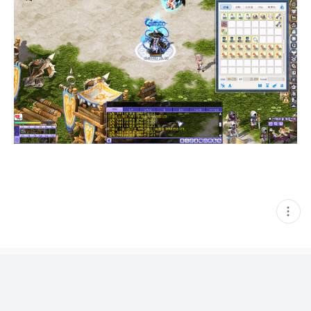
현
재
게
시
글
추
가
기
능
열