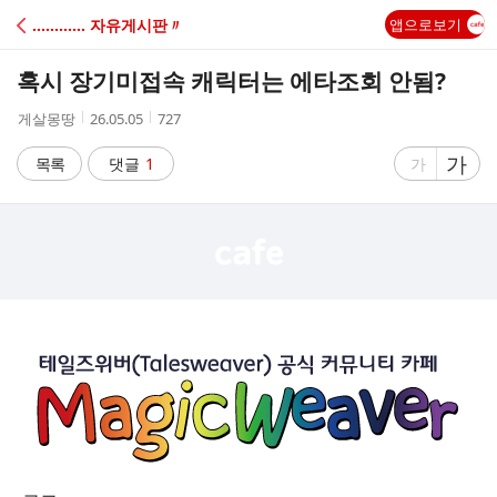
C
………… 자유게시판〃
앱으로보기
A
혹시 장기미접속 캐릭터는 에타조회 안됨?
F
작
작
조
게살몽땅
26.05.05
727
성
성
회
E
자
시
수
글
가
글
목록
댓글
1
가
간
자
자
크
크
기
기
크
작
게
게