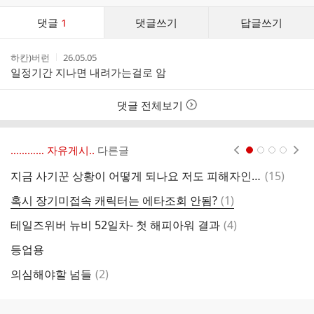
댓
댓글
1
댓글쓰기
답글쓰기
글
댓
작
작
하칸)버런
26.05.05
글
성
성
일정기간 지나면 내려가는걸로 암
리
자
시
스
간
트
댓글 전체보기
………… 자유게시..
다른글
현재페이지 1
2
3
4
댓
지금 사기꾼 상황이 어떻게 되나요 저도 피해자인데
(
15
)
반
글
댓
혹시 장기미접속 캐릭터는 에타조회 안됨?
(
1
)
글
댓
테일즈위버 뉴비 52일차- 첫 해피아워 결과
(
4
)
글
등업용
9
댓
의심해야할 넘들
(
2
)
뉴
글