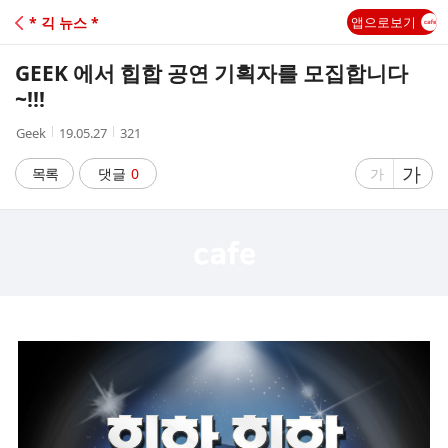
C
* 긱 뉴스 *
앱으로보기
A
GEEK 에서 힙합 공연 기획자를 모집합니다
F
~!!!
작
작
조
Geek
19.05.27
321
E
성
성
회
자
시
수
글
가
글
목록
댓글
0
가
간
자
자
크
크
기
기
크
작
게
게