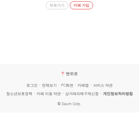
뒤로가기
카페 가입
맨위로
로그인
전체보기
PC화면
카페앱
서비스 약관
청소년보호정책
카페 이용 약관
상거래피해구제신청
개인정보처리방침
©
Daum Corp.
카
페
검