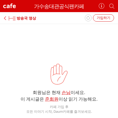
cafe
가수송대관공식팬카페
카
개
페
별
정
카
가입하기
├─▒ 방송국 영상
보
페
보
검
기
색
에
러
회원님은 현재
손님
이세요.
이 게시글은
준회원
이상 읽기 가능해요.
카페 가입 후
모든 이야기 시작, Daum카페를 즐겨보세요.