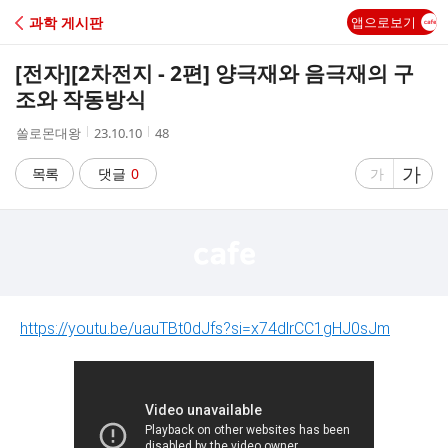
C
과학 게시판
앱으로보기
A
[전자]
[2차전지 - 2편] 양극재와 음극재의 구
F
조와 작동방식
작
작
조
쏠로몬대왕
23.10.10
48
E
성
성
회
자
시
수
글
가
글
목록
댓글
0
가
간
자
자
크
크
기
기
크
작
게
게
https://youtu.be/uauTBt0dJfs?si=x74dlrCC1gHJ0sJm