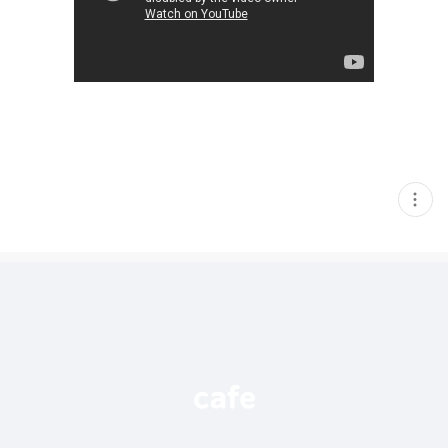
현
재
게
시
글
추
가
기
능
열
기