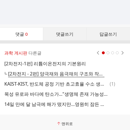
댓
댓글
0
댓글쓰기
답글쓰기
글
댓
글
과학 게시판
다른글
현재페이지 1
2
3
4
리
스
[2차전지-1편] 리튬이온전지의 기본원리
트
[2차전지 - 2편] 양극재와 음극재의 구조와 작동방식
댓
KAIST-KIST, 반도체 공정 기반 초고효율 수소 생산 기술 개발
(
1
)
그
글
목성 유로파 바다에 탄소가..."생명체 존재 가능성↑" - 유로파 지하 바다서 유출된 것으로 추정
14일 만에 달 남극에 해가 떴지만…영원히 잠든 인도 달 착륙선
맨위로