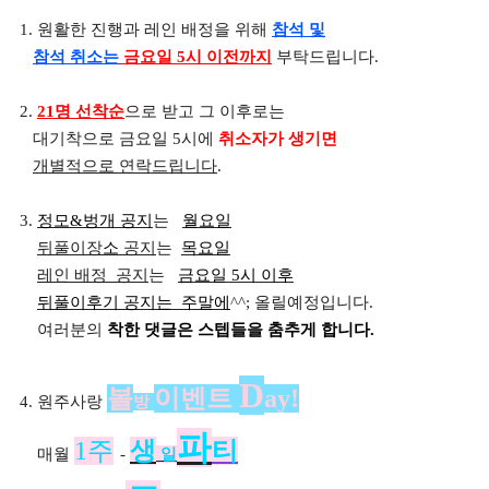
1. 원활한 진행과 레인 배정을 위해
참석 및
참석 취소는
금요일 5시 이전까지
부탁드립니다.
2.
21명 선착순
으로 받고 그 이후로는
대기착으로 금요일 5시에
취소자가 생기면
개별적으로 연락드립니다
.
3.
정모&벙개 공지
는
월요일
뒤풀이장
소
공지
는
목요일
레인 배정
공지
는
금요일 5시 이후
뒤풀이후기 공지는 주말에
^^; 올릴예정입니다.
여러분의
착한 댓글은 스텝들을 춤추게 합니다.
D
볼
이벤트
ay!
4. 원주사랑
방
파
1주
생
티
매월
-
일