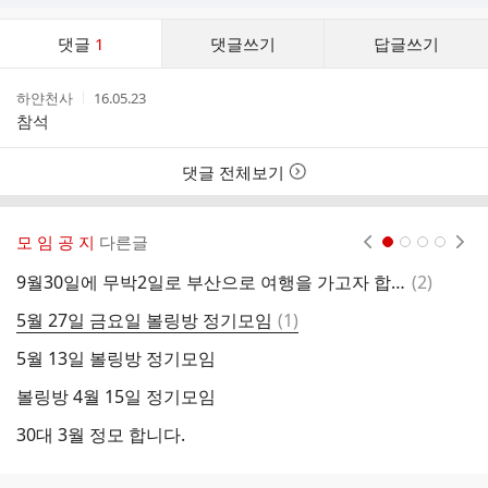
댓
댓글
1
댓글쓰기
답글쓰기
글
댓
작
작
하얀천사
16.05.23
글
성
성
참석
리
자
시
스
간
트
댓글 전체보기
모 임 공 지
다른글
현재페이지 1
2
3
4
댓
9월30일에 무박2일로 부산으로 여행을 가고자 합니다. 같이가셔요.
(
2
)
3
글
댓
5월 27일 금요일 볼링방 정기모임
(
1
)
2
글
5월 13일 볼링방 정기모임
볼링방 4월 15일 정기모임
볼
30대 3월 정모 합니다.
2