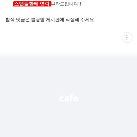
스텝들한테 연락
부탁드립니다!!
참석 댓글은 볼링방 게시판에 작성해 주세요
현
재
게
시
글
추
가
기
능
열
기