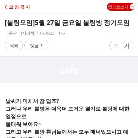
C
모 임 공 지
앱으로보기
A
[볼링모임]
5월 27일 금요일 볼링방 정기모임
F
작
작
조
ㅣ몸짱ㅣ(서경석)
16.05.23
176
성
성
회
E
자
시
수
글
가
글
목록
댓글
1
가
간
자
자
크
크
기
기
크
작
게
게
날씨가 미처서 참 덥죠?
그러나 우리 볼방은 더욱더 뜨거운 열기로 볼링에 대한
열정으로
불태워 보아요~
그리고 우리 볼방 횐님들께서는 모두 매너있으시고 예