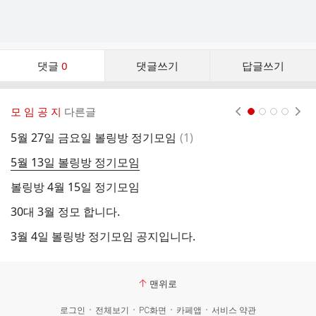
댓
댓글
0
댓글쓰기
답글쓰기
글
댓
글
모 임 공 지
다른글
현재페이지 1
2
3
4
리
스
댓
5월 27일 금요일 볼링방 정기모임
(
1
)
2
트
글
5월 13일 볼링방 정기모임
볼링방 4월 15일 정기모임
볼
30대 3월 정모 합니다.
2
3월 4일 볼링방 정기모임 공지입니다.
맨위로
로그인
전체보기
PC화면
카페앱
서비스 약관