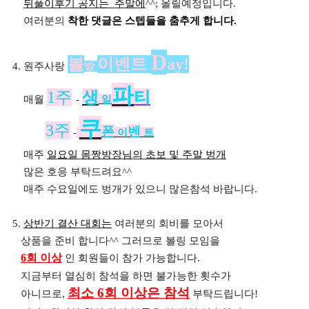
뒤풀이후기 공지는 주말에
^^; 올릴예정입니다.
여러분의
착한 댓글은 스텝들을 춤추게 합니다.
D
볼
이벤트
ay!
4. 원주사랑
방
파
1주
생
티
매월
-
일
쿠
3주
폰
벤
-
이
트
매주
일요일 몸짱방장님의 초보 및 주말 벙개
많은 호응 부탁드려요^^
매주 수요일에도 벙개가 있으니 많은참석 바랍니다.
5.
상반기 결산 대회는
여러분의 회비를 모아서
상품을 준비 합니다^^ 그러므로 볼링 모임을
6회 이상
인 회원들이 참가 가능합니다.
지금부터 열심히 참석을 하면 불가능한 횟수가
최소 6회 이상은 참석
아니므로,
부탁드립니다!