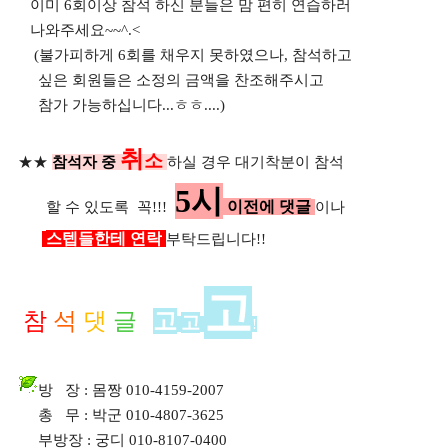
이미 6회이상 참석 하신 분들은 맘 편히 연습하러
나와주세요~~^.<
(불가피하게 6회를 채우지 못하였으나, 참석하고
싶은 회원들은 소정의 금액을 찬조해주시고
참가 가능하십니다...ㅎㅎ....)
취
소
★★
참석자 중
하실 경우 대기착분이 참석
5시
이전에 댓글
할 수 있도록 꼭!!!
이나
스텝들한테 연락
부탁드립니다!!
고
참
석
댓
글
고
고
!
방 장 : 몸짱 010-4159-2007
총 무 : 박군 010-4807-3625
부방장 : 궁디 010-8107-0400