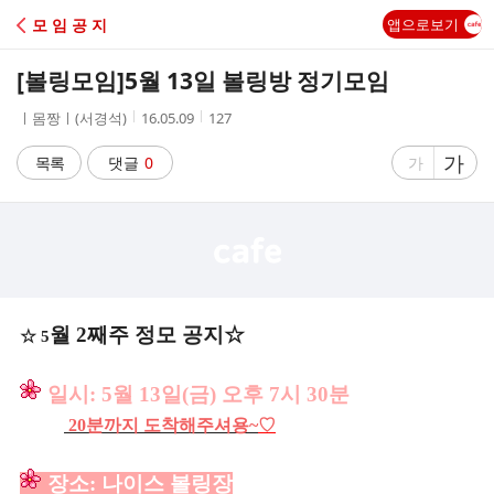
C
모 임 공 지
앱으로보기
A
[볼링모임]
5월 13일 볼링방 정기모임
F
작
작
조
ㅣ몸짱ㅣ(서경석)
16.05.09
127
성
성
회
E
자
시
수
글
가
글
목록
댓글
0
가
간
자
자
크
크
기
기
크
작
게
게
월 2째주 정모 공지☆
☆ 5
일시
:
5
월 13일(금) 오후 7시 30분
20분까지 도착해주셔용~
♡
장소
: 나이스 볼링장