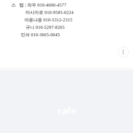
스 텝 : 와우 010-4600-4577
마시마로 010-9585-0224
야옹냐옹 010-5312-2315
규니 010-5297-8265
민솨 010-3665-0045
현
재
게
시
글
추
가
기
능
열
기