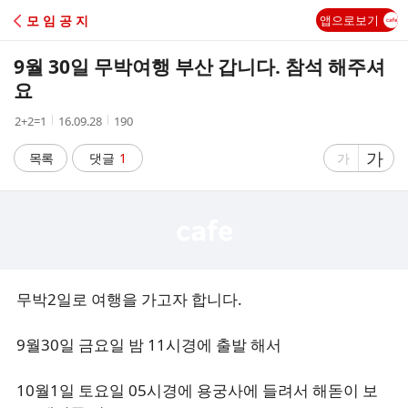
C
모 임 공 지
앱으로보기
A
9월 30일 무박여행 부산 갑니다. 참석 해주셔
F
요
작
작
조
2+2=1
16.09.28
190
E
성
성
회
자
시
수
글
가
글
목록
댓글
1
가
간
자
자
크
크
기
기
크
작
게
게
무박2일로 여행을 가고자 합니다.
9월30일 금요일 밤 11시경에 출발 해서
10월1일 토요일 05시경에 용궁사에 들려서 해돋이 보