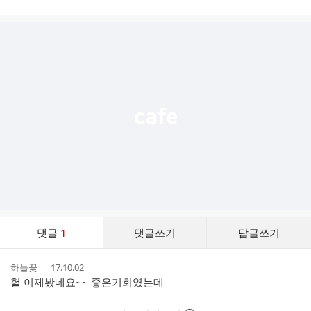
시
글
추
가
기
능
열
기
댓
댓글
1
댓글쓰기
답글쓰기
글
댓
작
작
하늘꽃
17.10.02
글
성
성
헐 이제봤네요~~ 좋은기회였는데
리
자
시
스
간