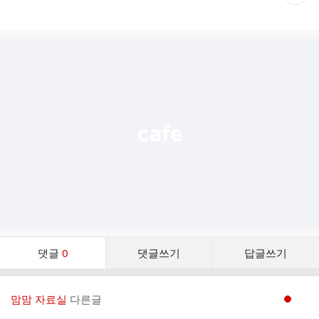
재
게
시
글
추
가
기
능
열
기
댓
댓글
0
댓글쓰기
답글쓰기
글
댓
글
맘맘 자료실
다른글
현재페이지 1
리