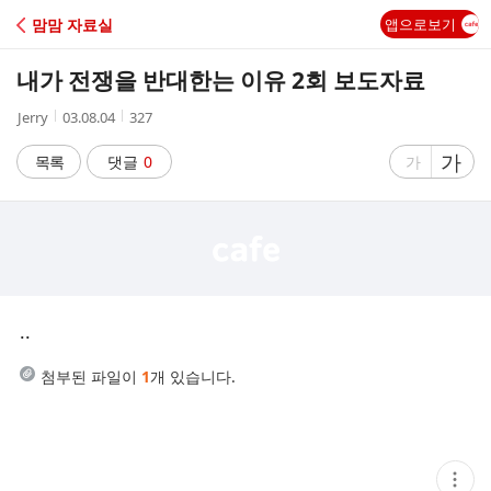
C
맘맘 자료실
앱으로보기
A
내가 전쟁을 반대한는 이유 2회 보도자료
F
작
작
조
Jerry
03.08.04
327
성
성
회
E
자
시
수
글
가
글
목록
댓글
0
가
간
자
자
크
크
기
기
크
작
게
게
..
첨부된 파일이
1
개 있습니다.
현