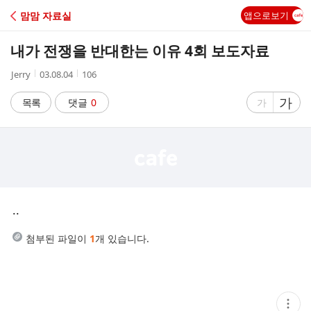
C
맘맘 자료실
앱으로보기
A
내가 전쟁을 반대한는 이유 4회 보도자료
F
작
작
조
Jerry
03.08.04
106
성
성
회
E
자
시
수
글
가
글
목록
댓글
0
가
간
자
자
크
크
기
기
크
작
게
게
..
첨부된 파일이
1
개 있습니다.
현