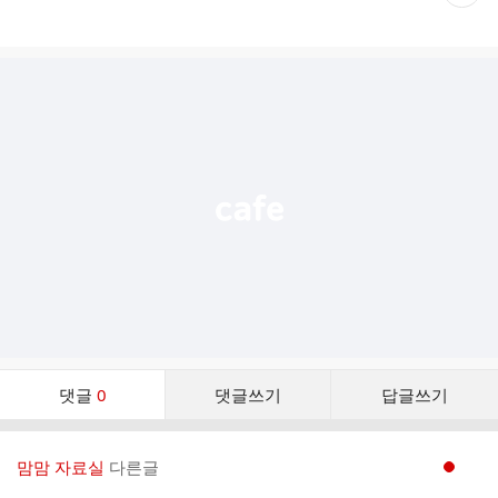
재
게
시
글
추
가
기
능
열
기
댓
댓글
0
댓글쓰기
답글쓰기
글
댓
글
맘맘 자료실
다른글
현재페이지 1
리