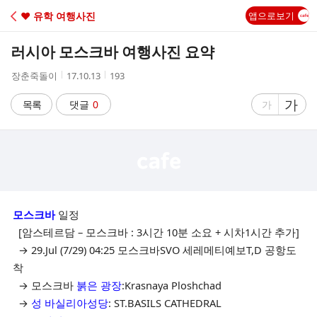
C
♥ 유학 여행사진
앱으로보기
A
러시아 모스크바 여행사진 요약
F
작
작
조
장춘죽돌이
17.10.13
193
성
성
회
E
자
시
수
글
가
글
목록
댓글
0
가
간
자
자
크
크
기
기
크
작
게
게
모스크바
일정
[암스테르담 – 모스크바 : 3시간 10분 소요 + 시차1시간 추가]
→ 29.Jul (7/29) 04:25 모스크바SVO 세레메티예보T,D 공항도
착
→ 모스크바
붉은 광장
:Krasnaya Ploshchad
→
성 바실리아성당
: ST.BASILS CATHEDRAL