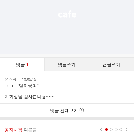
댓
댓글
1
댓글쓰기
답글쓰기
글
댓
작
작
은주짱
18.05.15
글
성
성
ㅋㅋ~ “일타쌍피”
리
자
시
스
간
지회장님 감사합니당~~~
트
댓글 전체보기
공지사항
다른글
현재페이지 1
2
3
4