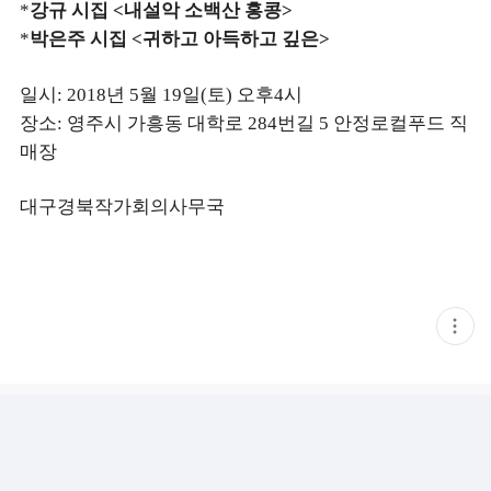
강규 시집
내설악 소백산 홍콩
*
<
>
박은주 시집
귀하고 아득하고 깊은
*
<
>
일시
년
월
일
토
오후
시
: 2018
5
19
(
)
4
장소
영주시 가흥동 대학로
번길
안정로컬푸드 직
:
284
5
매장
대구경북작가회의사무국
현
재
게
시
글
추
가
기
능
열
기