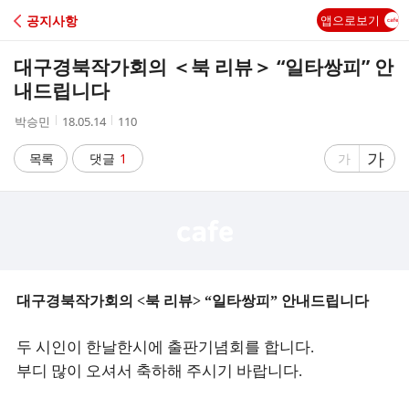
C
공지사항
앱으로보기
A
대구경북작가회의 ＜북 리뷰＞ “일타쌍피” 안
F
내드립니다
작
작
조
박승민
18.05.14
110
E
성
성
회
자
시
수
글
가
글
목록
댓글
1
가
간
자
자
크
크
기
기
크
작
게
게
대구경북작가회의
북 리뷰
일타쌍피
안내드립니다
<
> “
”
두 시인이 한날한시에 출판기념회를 합니다
.
부디 많이 오셔서 축하해 주시기 바랍니다
.