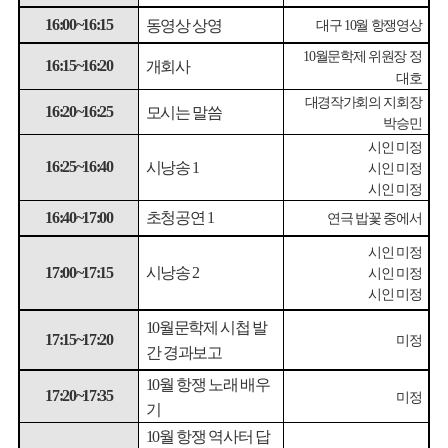
동영상 상영
대구
월 항쟁영상
16:00~16:15
10
월문학제 위원장 정
10
개회사
16:15~16:20
대호
대경작가회의 지회장
모시는 말씀
16:20~16:25
박승민
시인 미정
시낭송
16:25~16:40
시인 미정
1
시인 미정
초청공연
연극 밥꽃 중에서
16:40~17:00
1
시인 미정
시낭송
시인 미정
17:00~17:15
2
시인 미정
월문학제 시첩 발
10
미정
17:15~17:20
간 경과보고
월 항쟁 노래 배우
10
17:20~17:35
미정
기
월 항쟁 역사터 답
10