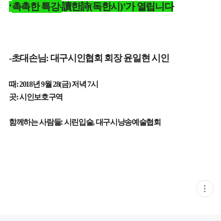
촉촉한 특강-
‘
讀
한
詩
(
독한시
)’
가 열립니다
초대손님
대구시인협회 회장 윤일현 시인
-
:
때
년
월
금
저녁
시
: 2018
9
28(
)
7
곳
시인보호구역
:
함께하는 사람들:
시린입술
대구시낭송예술협회
,
현
재
게
시
글