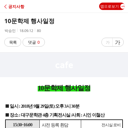
C
공지사항
앱으로보기
A
10문학제 행사일정
F
작
작
조
박승민
18.09.12
80
성
성
회
E
자
시
수
글
가
글
목록
댓글
0
가
간
자
자
크
크
기
기
크
작
게
게
10
문학제 행사일정
■
일시
년
월
일
토
오후
시
분
:
2018
9
29
(
)
3
30
■
장소
대구문학관
층 기획전시실
사회
시인 이철산
:
4
/
:
사전 등록 환담
전시실 로비
15:30~16:00