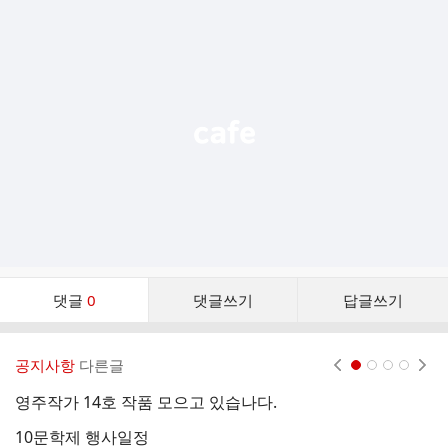
추
가
기
능
열
기
댓
댓글
0
댓글쓰기
답글쓰기
글
댓
글
공지사항
다른글
현재페이지 1
2
3
4
리
스
영주작가 14호 작품 모으고 있습나다.
트
10문학제 행사일정
1