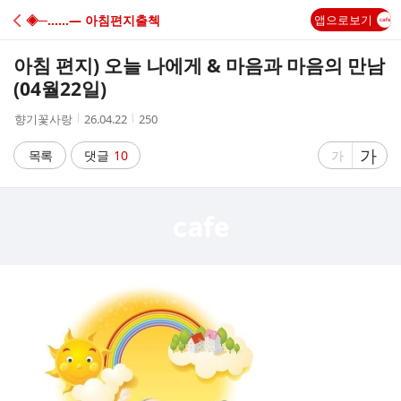
C
◈─……― 아침편지출첵
앱으로보기
A
아침 편지) 오늘 나에게 & 마음과 마음의 만남
F
(04월22일)
작
작
조
향기꽃사랑
26.04.22
250
E
성
성
회
자
시
수
글
가
글
목록
댓글
10
가
간
자
자
크
크
기
기
크
작
게
게