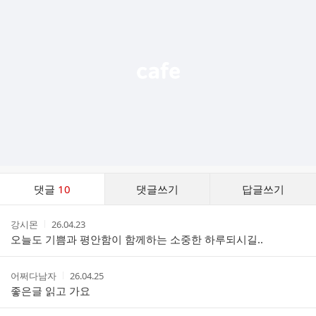
기
능
열
기
댓
댓글
10
댓글쓰기
답글쓰기
글
댓
작
작
강시몬
26.04.23
글
성
성
오늘도 기쁨과 평안함이 함께하는 소중한 하루되시길..
리
자
시
스
간
트
작
작
어쩌다남자
26.04.25
성
성
좋은글 읽고 가요
자
시
간