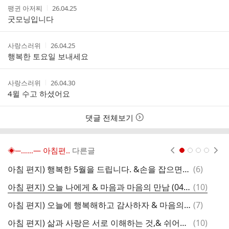
작
작
팽귄 아저찌
26.04.25
성
성
굿모닝입니다
자
시
간
작
작
사랑스러위
26.04.25
성
성
행복한 토요일 보내세요
자
시
간
작
작
사랑스러위
26.04.30
성
성
4윌 수고 하셨어요
자
시
간
댓글 전체보기
◈─……― 아침편..
다른글
현재페이지 1
2
3
4
댓
아침 편지) 행복한 5월을 드립니다. &손을 잡으면 마음 까지 따뜻해집니다. (26/05월03일)
(
6
)
글
댓
아침 편지) 오늘 나에게 & 마음과 마음의 만남 (04월22일)
(
10
)
글
댓
아침 편지) 오늘에 행복해하고 감사하자 & 마음의 무게 (04월15일)
(
7
)
글
댓
아침 편지) 삶과 사랑은 서로 이해하는 것,& 쉬어가는 길목에서 (04월03일)
(
10
)