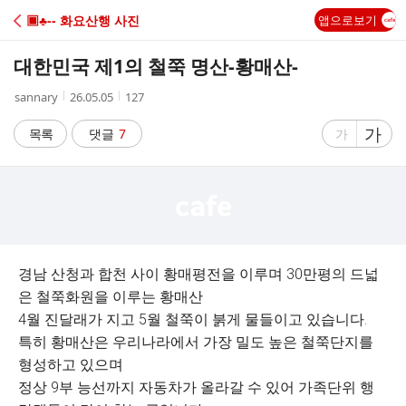
C
▣♣-- 화요산행 사진
앱으로보기
A
대한민국 제1의 철쭉 명산-황매산-
F
작
작
조
sannary
26.05.05
127
성
성
회
E
자
시
수
글
가
글
목록
댓글
7
가
간
자
자
크
크
기
기
크
작
게
게
경남 산청과 합천 사이 황매평전을 이루며 30만평의 드넓
은 철쭉화원을 이루는 황매산
4월 진달래가 지고 5월 철쭉이 붉게 물들이고 있습니다.
특히 황매산은 우리나라에서 가장 밀도 높은 철쭉단지를
형성하고 있으며
정상 9부 능선까지 자동차가 올라갈 수 있어 가족단위 행