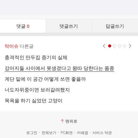
댓
댓글
0
댓글쓰기
답글쓰기
글
댓
글
막이슈
다른글
현재페이지 1
2
3
4
리
스
충격적인 만두집 증기의 실체
호
트
강아지들 사이에서 못생겼다고 왕따 당한다는 품종
이
계단 밑에 이 공간 어떻게 쓰면 좋을까
편
너도자위중이면 보러갈려했지
최
목욕을 하기 싫었던 고양이
"
맨위로
로그인
전체보기
PC화면
카페앱
서비스 약관