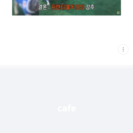
현
재
게
시
글
추
가
기
능
열
기