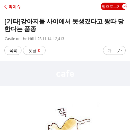
C
막이슈
앱으로보기
A
[기타]
강아지들 사이에서 못생겼다고 왕따 당
F
한다는 품종
작
작
조
Castle on the Hill
23.11.14
2,413
E
성
성
회
자
시
수
글
가
글
목록
댓글
0
가
간
자
자
크
크
기
기
크
작
게
게