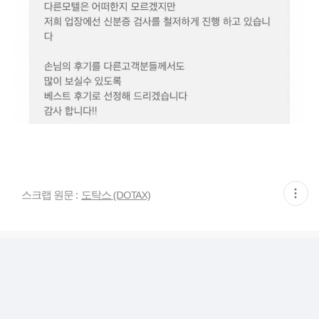
현
스크랩 원문 :
도탁스 (DOTAX)
재
게
시
글
추
가
기
능
열
기