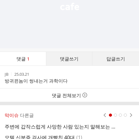
댓
댓글
1
댓글쓰기
답글쓰기
글
댓
작
작
JB
25.03.21
글
성
성
방귀뀐놈이 썽내는거 과학이다
리
자
시
스
간
트
댓글 전체보기
막이슈
다른글
현재페이지 1
2
3
4
주변에 갑작스럽게 사망한 사람 있는지 말해보는 달글
슈
댓
모텔 신분증 검사에 개빡친 40대
(
1
)
미