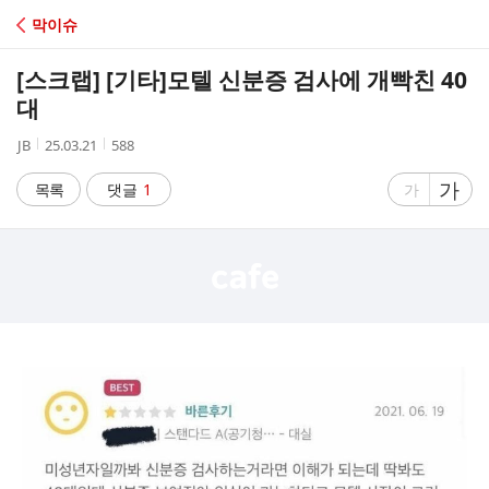
C
막이슈
A
[스크랩] [기타]
모텔 신분증 검사에 개빡친 40
F
대
작
작
조
JB
25.03.21
588
E
성
성
회
자
시
수
글
가
글
목록
댓글
1
가
간
자
자
크
크
기
기
크
작
게
게