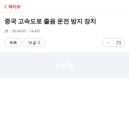
C
막이슈
A
중국 고속도로 졸음 운전 방지 장치
F
작
작
조
JB
26.04.05
14,431
성
성
회
E
자
시
수
글
가
글
목록
댓글
0
가
간
자
자
크
크
기
기
크
작
게
게