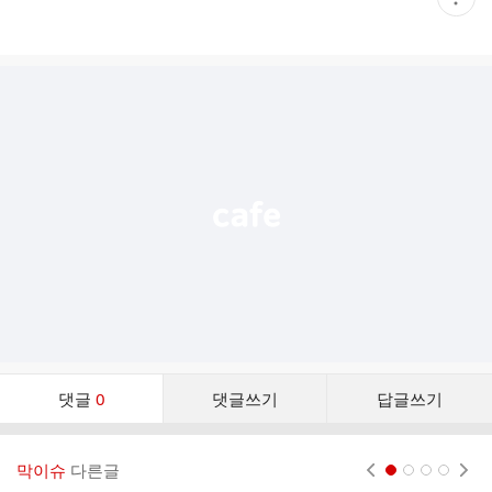
재
게
시
글
추
가
기
능
열
기
댓
댓글
0
댓글쓰기
답글쓰기
글
댓
글
막이슈
다른글
현재페이지 1
2
3
4
리