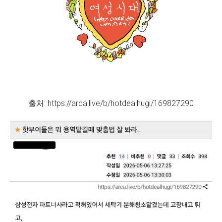
출처: https://arca.live/b/hotdealhugi/169827290