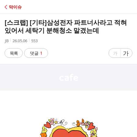
C
막이슈
A
[스크랩] [기타]
삼성전자 파트너사라고 적혀
F
있어서 세탁기 분해청소 맡겼는데
작
작
조
JB
26.05.06
553
E
성
성
회
자
시
수
글
가
글
목록
댓글
1
가
간
자
자
크
크
기
기
크
작
게
게