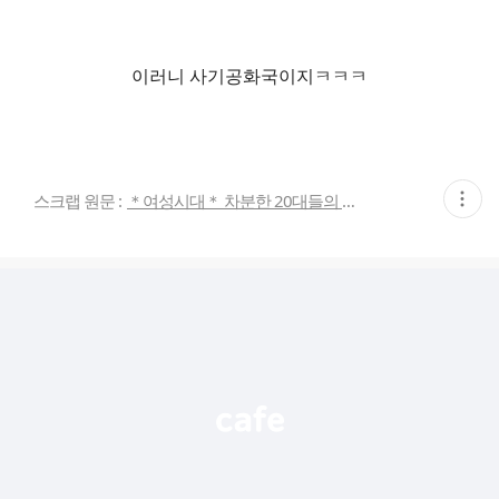
이러니 사기공화국이지ㅋㅋㅋ
현
스크랩 원문 :
＊여성시대＊ 차분한 20대들의 알흠다운 공간
재
게
시
글
추
가
기
능
열
기