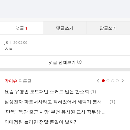
댓
댓글
1
댓글쓰기
답글쓰기
글
댓
작
작
JB
26.05.06
글
성
성
ㅅㅂ
리
자
시
스
간
트
댓글 전체보기
막이슈
다른글
현재페이지 1
2
3
4
댓
요즘 유행인 도트패턴 스커트 입은 한소희
(
1
)
글
댓
삼성전자 파트너사라고 적혀있어서 세탁기 분해청소 맡겼는데
(
1
)
리
글
[단독] ‘독감 출근 사망’ 부천 유치원 교사 직무상 재해 인정 ‘보류’
리
의대정원 늘리면 정말 큰일이 날까?
요