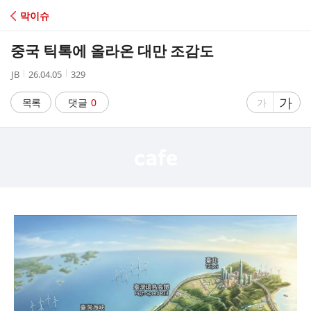
C
막이슈
A
중국 틱톡에 올라온 대만 조감도
F
작
작
조
JB
26.04.05
329
성
성
회
E
자
시
수
글
가
글
목록
댓글
0
가
간
자
자
크
크
기
기
크
작
게
게