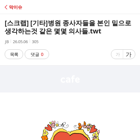
C
막이슈
A
[스크랩] [기타]
병원 종사자들을 본인 밑으로
F
생각하는것 같은 몇몇 의사들.twt
작
작
조
JB
26.05.06
305
E
성
성
회
자
시
수
글
가
글
목록
댓글
0
가
간
자
자
크
크
기
기
크
작
게
게