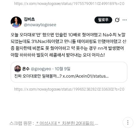
https://x.com/nowaytogosee/status/1975579091102499189?s=20
https://x.com/nowaytogosee/status/1996523828202336302?s=20
현
스크랩 원문 :
＊여성시대＊ 차분한 20대들의 알흠다운 공간
재
게
시