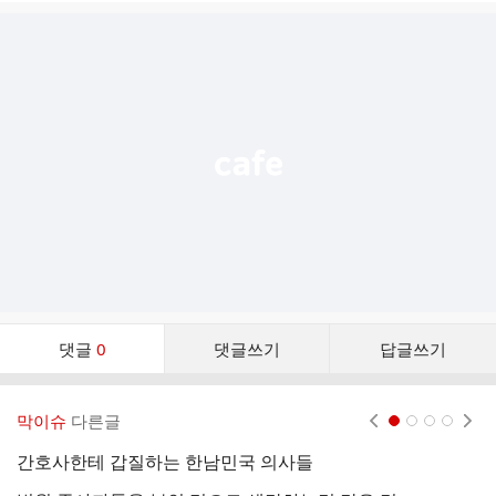
글
추
가
기
능
열
기
댓
댓글
0
댓글쓰기
답글쓰기
글
댓
글
막이슈
다른글
현재페이지 1
2
3
4
리
스
간호사한테 갑질하는 한남민국 의사들
(
트