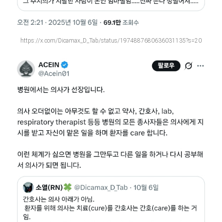
https://x.com/Dicamax_D_Tab/status/1974887680636031135?s=20