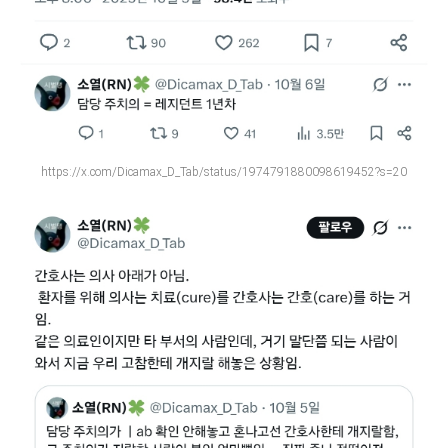
https://x.com/Dicamax_D_Tab/status/1974791880098619452?s=20