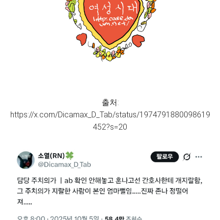
출처:
https://x.com/Dicamax_D_Tab/status/1974791880098619
452?s=20