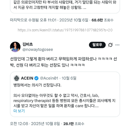
https://x.com/Acein01/status/1975199788107768295?s=20