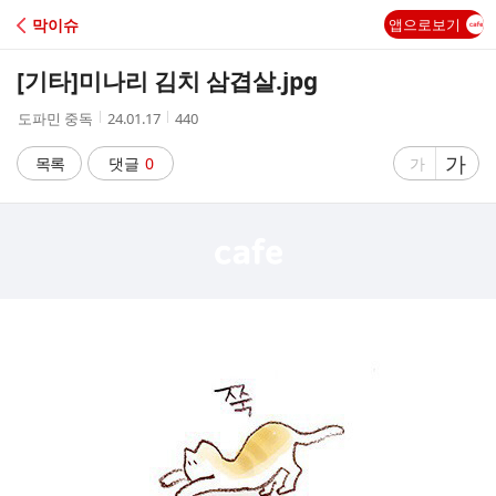
C
막이슈
앱으로보기
A
[기타]
미나리 김치 삼겹살.jpg
F
작
작
조
도파민 중독
24.01.17
440
성
성
회
E
자
시
수
글
가
글
목록
댓글
0
가
간
자
자
크
크
기
기
크
작
게
게