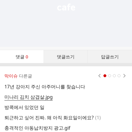
댓
댓글
0
댓글쓰기
답글쓰기
글
댓
글
막이슈
다른글
현재페이지 1
2
3
4
리
스
17년 강아지 주신 아주머니를 찾습니다
트
미나리 김치 삼겹살.jpg
헨
방콕에서 있었던 일
혈
댓
퇴근하고 싶어 진짜. 왜 아직 화요일이에요?
(
1
)
운
글
충격적인 아동납치방지 광고.gif
혈