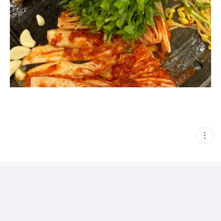
현
재
게
시
글
추
가
기
능
열
기