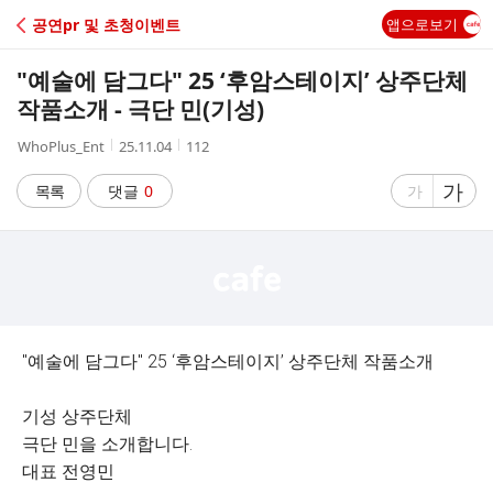
C
공연pr 및 초청이벤트
앱으로보기
A
"예술에 담그다" 25 ‘후암스테이지’ 상주단체
F
작품소개 - 극단 민(기성)
작
작
조
WhoPlus_Ent
25.11.04
112
E
성
성
회
자
시
수
글
가
글
목록
댓글
0
가
간
자
자
크
크
기
기
크
작
게
게
"예술에 담그다" 25 ‘후암스테이지’ 상주단체 작품소개
기성 상주단체
극단 민을 소개합니다.
대표 전영민