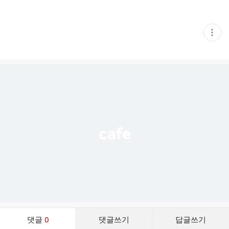
현
재
게
시
글
추
가
기
능
열
기
댓
댓글
0
댓글쓰기
답글쓰기
글