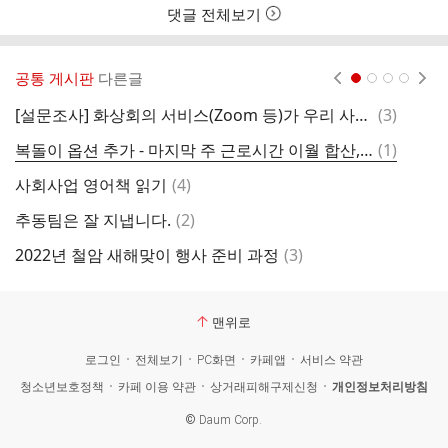
댓글 전체보기
공통 게시판
다른글
현재페이지 1
2
3
4
댓
[설문조사] 화상회의 서비스(Zoom 등)가 우리 사회에 어떤 영향을 주는가?
(
3
)
이
글
댓
복돌이 옵션 추가 - 마지막 주 근로시간 이월 합산, 상근직 주휴일
(
1
)
복
글
댓
사회사업 영어책 읽기
(
4
)
'
글
댓
추동팀은 잘 지냅니다.
(
2
)
탈
글
댓
2022년 철암 새해맞이 행사 준비 과정
(
3
)
2
글
맨위로
로그인
전체보기
PC화면
카페앱
서비스 약관
청소년보호정책
카페 이용 약관
상거래피해구제신청
개인정보처리방침
©
Daum Corp.