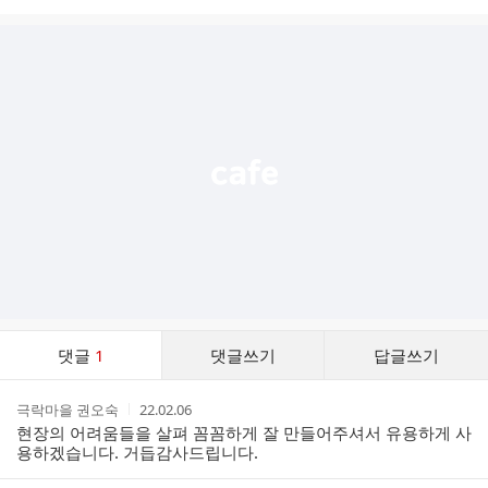
시
글
추
가
기
능
열
기
댓
댓글
1
댓글쓰기
답글쓰기
글
댓
작
작
극락마을 권오숙
22.02.06
글
성
성
현장의 어려움들을 살펴 꼼꼼하게 잘 만들어주셔서 유용하게 사
리
자
시
용하겠습니다. 거듭감사드립니다.
스
간
트