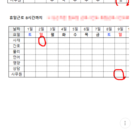
현
재
게