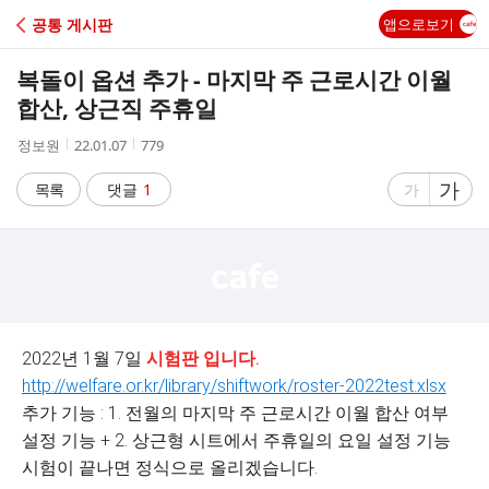
C
공통 게시판
앱으로보기
A
복돌이 옵션 추가 - 마지막 주 근로시간 이월
F
합산, 상근직 주휴일
작
작
조
정보원
22.01.07
779
E
성
성
회
자
시
수
글
가
글
목록
댓글
1
가
간
자
자
크
크
기
기
크
작
게
게
2022년 1월 7일
시험판 입니다.
http://welfare.or.kr/library/shiftwork/roster-2022test.xlsx
추가 기능 : 1. 전월의 마지막 주 근로시간 이월 합산 여부
설정 기능 + 2. 상근형 시트에서 주휴일의 요일 설정 기능
시험이 끝나면 정식으로 올리겠습니다.