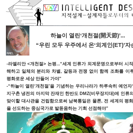
하늘이 열린‘개천절(開天節)’...
“우린 모두 우주에서 온‘외계인(ET)’자
-라엘리안 <개천절> 논평...“세계 인류가 외계문명으로부터 시
해하고 일체의 분리와 차별, 갈등과 전쟁 없이 함께 조화를 이
평화로운 세상 만들어 가야”
-“하늘이 열린‘개천절’을 기념하는 우리나라가 하루속히 예언자‘
지구촌 냉전의 마지막 잔재인 한반도 DMZ(비무장지대)에 인류의
맞이할 대사관을 건립함으로써 남북통일은 물론, 전 세계의 평화
을 선도하는 중심국가로 발돋움하는 기회 선점해야”