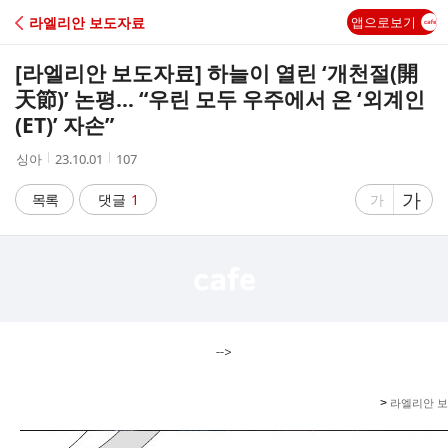
C
라엘리안 보도자료
앱으로보기
A
[라엘리안 보도자료] 하늘이 열린 ‘개천절(開
F
天節)’ 논평… “우린 모두 우주에서 온 ‘외계인
(ET)’ 자손”
E
작
작
조
싱아
23.10.01
107
성
성
회
자
시
수
글
가
글
목록
댓글
1
가
간
자
자
크
크
기
기
크
작
게
게
-->
>
라엘리안
보