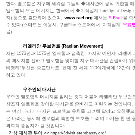
한다. 엘로힘은 지구에 세워질 그들의 ◆대사관에 공식 귀환할 예
엘로힘의 모든 메시지는 한국에서 ◆지적설계 Intelligent Desig
지) 등으로 출판되어 있으며,
www.rael.org
에서는
E-Book
을 즉
수 있다.(스마트폰 이용시, 구글Play 스토어에서 '지적설계'
무료
음)
라엘리안 무브먼트 (Raelian Movement)
지난 1973년과 1975년 엘로힘과 접촉한 '마지막 예언자' 라엘이
의 메시지를 전하고 엘로힘을 맞이할 지구 대사관을 건립하기 위
비영리*무신론 종교단체로, 현재 전 세계 120여개국에 13만여
하고 있다.
우주인의 대사관
우주인 엘로힘의 메시지를 알리는 것과 더불어 라엘리안 무브먼트
창조자 엘로힘을 맞이할 대사관을 준비하고 마련하는 것입니다.
는 여러 나라에 대사관 프로젝트 유치를 고려해 달라고 요청했으며
은 나라는 동시에 엘로힘의 특별한 보호를 누리며 다가올 천 년 
과학적 중심지가 될 것입니다.
가상 대사관 투어 >>
https://3dvisit.etembassy.org/