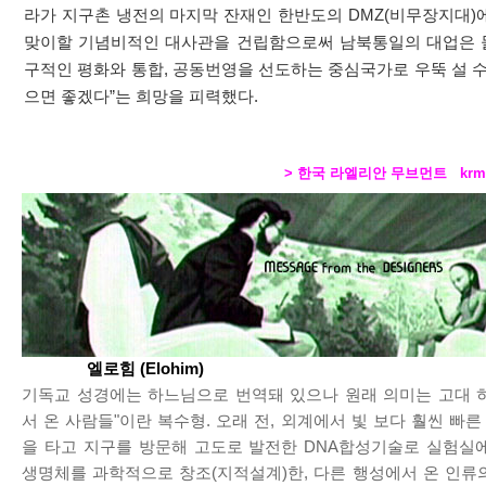
라가 지구촌 냉전의 마지막 잔재인 한반도의 DMZ(비무장지대)
맞이할 기념비적인 대사관을 건립함으로써 남북통일의 대업은 물
구적인 평화와 통합, 공동번영을 선도하는 중심국가로 우뚝 설 수
으면 좋겠다”는 희망을 피력했다.
> 한국 라엘리안 무브먼트
krm
엘로힘 (Elohim)
기독교 성경에는 하느님으로 번역돼 있으나 원래 의미는 고대 
서 온 사람들"이란 복수형. 오래 전, 외계에서 빛 보다 훨씬 빠른 
을 타고 지구를 방문해 고도로 발전한 DNA합성기술로 실험실
생명체를 과학적으로 창조(지적설계)한, 다른 행성에서 온 인류