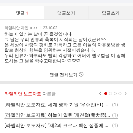
댓
댓글
1
댓글쓰기
답글쓰기
글
댓
작
작
라엘리안 자연 ♬♪♪
23.10.02
글
성
성
하늘이 열리는 날이 곧 올것입니다
리
자
시
그 날은 우리 인류의 축복이 시작되는 날이겠군요^^
스
간
온 세상이 사랑과 평화로 가득하고 모든 이들의 자유분방한 생
트
왈로 최상의 행복을 영위하는 시절이겠습니다.
우리 인류가 하루라도 빨리 각성하고 어버이 엘로힘을 이 땅에
모시는 그 날을 학수고대합니다 ♡♡♡
댓글 전체보기
라엘리안 보도자료
다른글
현재페이지 1
2
3
4
댓
[라엘리안 보도자료] 세계 평화 기원 ‘우주인(ET) 음악회’ 개최...10월 22일 오후 1시부터 신도림 디큐브시티
(
1
)
글
댓
[라엘리안 보도자료] 하늘이 열린 ‘개천절(開天節)’ 논평… “우린 모두 우주에서 온 ‘외계인(ET)’ 자손”
(
1
)
글
댓
[라엘리안 보도자료] “제2의 코로나 백신 접종에 반대한다!”
(
1
)
글