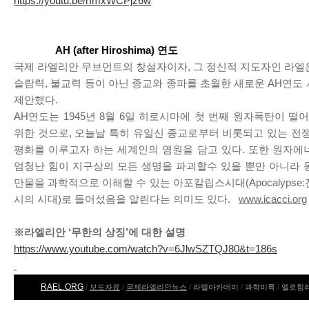
https://youtu.be/rImxWCPjz6w
AH (after Hiroshima) 연도
국제 라엘리안 무브먼트의 창설자이자, 그 정신적 지도자인 라엘
슬람력, 불교력 등이 아닌 종교와 종파를 초월한 새로운 AH연도 
제안했다.
AH연도는 1945년 8월 6일 히로시마에 첫 번째 원자폭탄이 떨
위한 것으로, 오늘날 특히 유일신 종교로부터 비롯되고 있는 전쟁
평화를 이루고자 하는 세계인의 염원을 담고 있다. 또한 원자에
엄청난 힘이 지구상의 모든 생명을 파괴할수 있을 뿐만 아니라 
만물을 과학적으로 이해할 수 있는 아포칼립스시대(Apocalypse
시의 시대)로 들어섰음을 알린다는 의미도 있다.
www.icacci.org
※라엘리안 ‘무한의 상징’에 대한 설명
https://www.youtube.com/watch?v=6JlwSZTQJ80&t=186s
RAEL.ORG
/
보도자료
/
국제라엘리안뉴스
/
라엘아카데미
/
과학미륵
/
엘로힘