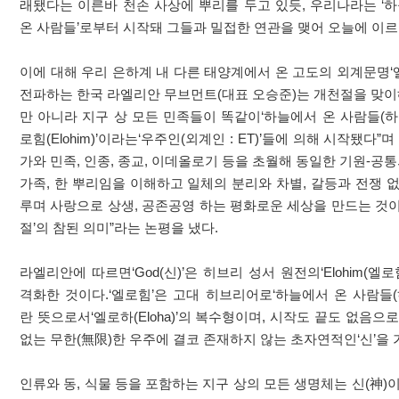
래됐다는 이른바 천손 사상에 뿌리를 두고 있듯, 우리나라는 ‘하
온 사람들’로부터 시작돼 그들과 밀접한 연관을 맺어 오늘에 이르
이에 대해 우리 은하계 내 다른 태양계에서 온 고도의 외계문명‘
전파하는 한국 라엘리안 무브먼트(대표 오승준)는 개천절을 맞이해
만 아니라 지구 상 모든 민족들이 똑같이‘하늘에서 온 사람들(하
로힘(Elohim)’이라는‘우주인(외계인 : ET)’들에 의해 시작됐다”
가와 민족, 인종, 종교, 이데올로기 등을 초월해 동일한 기원-공통
가족, 한 뿌리임을 이해하고 일체의 분리와 차별, 갈등과 전쟁 
루며 사랑으로 상생, 공존공영 하는 평화로운 세상을 만드는 것이
절’의 참된 의미”라는 논평을 냈다.
라엘리안에 따르면‘God(신)’은 히브리 성서 원전의‘Elohim(엘로
격화한 것이다.‘엘로힘’은 고대 히브리어로‘하늘에서 온 사람들(
란 뜻으로서‘엘로하(Eloha)’의 복수형이며, 시작도 끝도 없음으로
없는 무한(無限)한 우주에 결코 존재하지 않는 초자연적인‘신’을 
인류와 동, 식물 등을 포함하는 지구 상의 모든 생명체는 신(神)