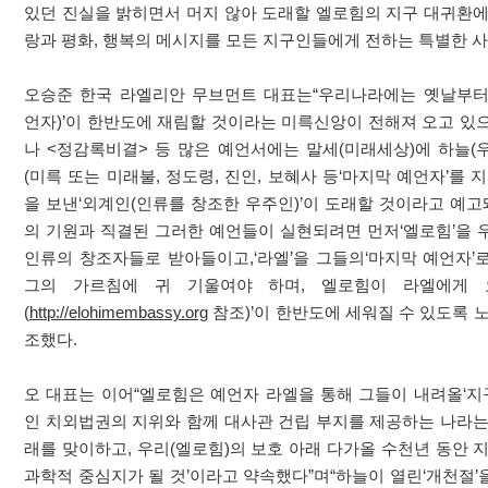
있던 진실을 밝히면서 머지 않아 도래할 엘로힘의 지구 대귀환에
랑과 평화, 행복의 메시지를 모든 지구인들에게 전하는 특별한 사
오승준 한국 라엘리안 무브먼트 대표는“우리나라에는 옛날부터
언자)’이 한반도에 재림할 것이라는 미륵신앙이 전해져 오고 있으
나 <정감록비결> 등 많은 예언서에는 말세(미래세상)에 하늘(
(미륵 또는 미래불, 정도령, 진인, 보혜사 등‘마지막 예언자’를 
을 보낸‘외계인(인류를 창조한 우주인)’이 도래할 것이라고 예고
의 기원과 직결된 그러한 예언들이 실현되려면 먼저‘엘로힘’을 
인류의 창조자들로 받아들이고,‘라엘’을 그들의‘마지막 예언자’
그의 가르침에 귀 기울여야 하며, 엘로힘이 라엘에게 
(
http://elohimembassy.org
참조)’이 한반도에 세워질 수 있도록 
조했다.
오 대표는 이어“엘로힘은 예언자 라엘을 통해 그들이 내려올‘
인 치외법권의 지위와 함께 대사관 건립 부지를 제공하는 나라는
래를 맞이하고, 우리(엘로힘)의 보호 아래 다가올 수천년 동안 
과학적 중심지가 될 것’이라고 약속했다”며“하늘이 열린‘개천절’