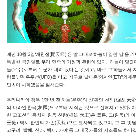
매년 10월 3일‘개천절(開天節)’은 말 그대로‘하늘이 열린 날’을
특별한 국경일로 우리 민족의 기원과 관련이 있다. ‘하늘이 열렸다
늘(우주)로부터 누군가 내려 왔다’는 것이고, 바로 그‘하늘에서
람들’, 즉 우주선(UFO)을 타고 지구로 날아온‘외계인(ET)’‘외계
민족이 시작됐음을 말해준다.
우리나라의 경우 1만 년 전‘하늘(우주)의 신’환인 천제(桓因 天
의 나라인‘환국(桓國)으로부터 시작된 것으로 전해지고 있다. 이
한 고조선의 통치자 환웅 천왕(桓雄 天王)은 물론, 그(환웅)의 
王儉) 역시 환인의 자손(天孫)으로 묘사되고 있으며, 그 후 잇
고구려, 발해, 신라, 백제, 가야 등 고대국가들의 시조들도 하나