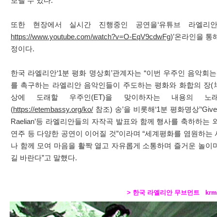
보낼 수 있다.
또한 현장에서 실시간 진행중인 공연을‘유튜브 라엘리안T
https://www.youtube.com/watch?v=O-EqV9cdwFg
)’온라인을 통
정이다.
한국 라엘리안‘1분 평화 명상회’관계자는 “이번 우주인 음악회는
를 촉구하는 라엘리안 음악인들이 주도하는 평화와 화합의 장(場
상에 도래할 우주인(ET)을 맞이하자는 내용의 노래
(
https://etembassy.org/ko/
참조) 송’을 비롯해‘1분 평화명상’‘Give you
Raelian’등 라엘리안들의 자작곡 발표와 함께 행사를 축하하는
연주 등 다양한 공연이 이어질 것”이라며 “세계평화를 염원하는
나 함께 모여 마음을 활짝 열고 자유롭게 소통하며 즐거운 놀이
길 바란다”고 말했다.
> 한국 라엘리안 무브먼트
krm