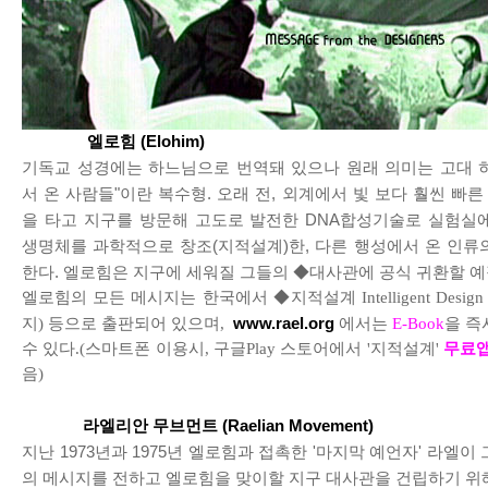
엘로힘 (Elohim)
기독교 성경에는 하느님으로 번역돼 있으나 원래 의미는 고대 
서 온 사람들"이란 복수형. 오래 전, 외계에서 빛 보다 훨씬 빠른 
을 타고 지구를 방문해 고도로 발전한 DNA합성기술로 실험실
생명체를 과학적으로 창조(지적설계)한, 다른 행성에서 온 인류
한다. 엘로힘은 지구에 세워질 그들의 ◆대사관에 공식 귀환할 예
엘로힘의 모든 메시지는 한국에서 ◆지적설계 Intelligent Desig
지) 등으로 출판되어 있으며,
www.rael.org
에서는
E-Book
을 즉
수 있다.(스마트폰 이용시, 구글Play 스토어에서 '지적설계'
무료
음)
라엘리안 무브먼트 (Raelian Movement)
지난 1973년과 1975년 엘로힘과 접촉한 '마지막 예언자' 라엘이
의 메시지를 전하고 엘로힘을 맞이할 지구 대사관을 건립하기 위