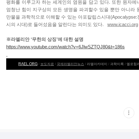
평화를 이루고자 하는 세계인의 염원을 담고 있다. 또한 원자에
엄청난 힘이 지구상의 모든 생명을 파괴할수 있을 뿐만 아니라 
만물을 과학적으로 이해할 수 있는 아포칼립스시대(Apocalypse
시의 시대)로 들어섰음을 알린다는 의미도 있다.
www.icacci.org
※라엘리안 ‘무한의 상징’에 대한 설명
https://www.youtube.com/watch?v=6JlwSZTQJ80&t=186s
RAEL.ORG
/
보도자료
/
국제라엘리안뉴스
/
라엘아카데미
/
과학미륵
/
엘로힘
현
재
게
시
글
추