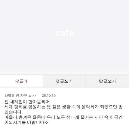
가
기
능
열
기
댓
댓글
1
댓글쓰기
답글쓰기
글
댓
작
작
라엘리안 자연 ♬♪♪
23.10.16
글
성
성
전 세계인이 한마음되어
리
자
시
세계 평화를 염원하는 뜻 깊은 생활 속의 음악회가 되었으면 좋
스
간
겠습니다.
트
아울러,흥겨운 율동에 우리 모두 잼나게 즐기는 시간 속에 공간
이되시기를 바랍니다♡