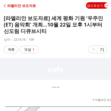
C
라엘리안 보도자료
앱으로보기
A
[라엘리안 보도자료] 세계 평화 기원 ‘우주인
F
(ET) 음악회’ 개최...10월 22일 오후 1시부터
신도림 디큐브시티
E
작
작
조
싱아
23.10.16
109
성
성
회
자
시
수
글
가
글
목록
댓글
1
가
간
자
자
크
크
기
기
크
작
게
게
-->-->
>
라엘리안
보도