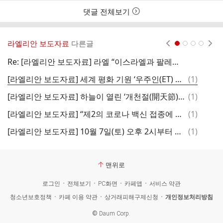
댓글 전체보기
라엘리안 보도자료
다른글
현재페이지 1
2
3
4
Re: [라엘리안 보도자료] 라엘 “이스라엘과 팔레스타인, 평화 속 공존 가능”...27일(금) 이스라엘 대사관 앞 침묵의 평화 명상
댓
[라엘리안 보도자료] 세계 평화 기원 ‘우주인(ET) 음악회’ 개최...10월 22일 오후 1시부터 신도림 디큐브시티
(
1
)
글
댓
[라엘리안 보도자료] 하늘이 열린 ‘개천절(開天節)’ 논평… “우린 모두 우주에서 온 ‘외계인(ET)’ 자손”
(
1
)
글
댓
[라엘리안 보도자료] “제2의 코로나 백신 접종에 반대한다!”
(
1
)
글
댓
[라엘리안 보도자료] 10월 7일(토) 오후 2시부터 당신을 UFO 외계인(ET)의 ‘불사(不死) 행성’으로 초대합니다!
(
1
)
글
맨위로
로그인
전체보기
PC화면
카페앱
서비스 약관
청소년보호정책
카페 이용 약관
상거래피해구제신청
개인정보처리방침
©
Daum Corp.