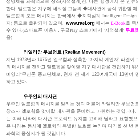
생명체를 과학적으로 창조(지적설계)한, 다른 행성에서 온 인류
한다. 엘로힘은 지구에 세워질 그들의 ◆대사관에 공식 귀환할 예
엘로힘의 모든 메시지는 한국에서 ◆지적설계 Intelligent Desig
지) 등으로 출판되어 있으며,
www.rael.org
에서는
E-Book
을 즉
수 있다.(스마트폰 이용시, 구글Play 스토어에서 '지적설계'
무료
음)
라엘리안 무브먼트 (Raelian Movement)
지난 1973년과 1975년 엘로힘과 접촉한 '마지막 예언자' 라엘이
의 메시지를 전하고 엘로힘을 맞이할 지구 대사관을 건립하기 위
비영리*무신론 종교단체로, 현재 전 세계 120여개국에 13만여
하고 있다.
우주인의 대사관
우주인 엘로힘의 메시지를 알리는 것과 더불어 라엘리안 무브먼트
창조자 엘로힘을 맞이할 대사관을 준비하고 마련하는 것입니다.
는 여러 나라에 대사관 프로젝트 유치를 고려해 달라고 요청했으며
은 나라는 동시에 엘로힘의 특별한 보호를 누리며 다가올 천 년 
과학적 중심지가 될 것입니다.