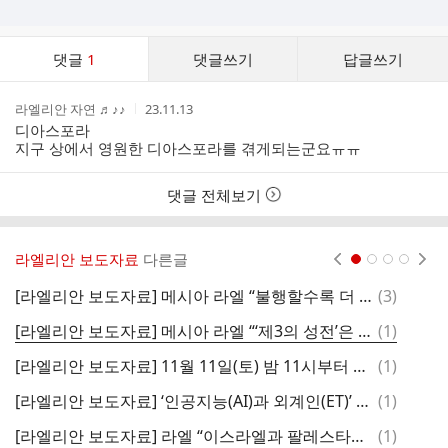
댓
댓글
1
댓글쓰기
답글쓰기
글
댓
작
작
라엘리안 자연 ♬♪♪
23.11.13
글
성
성
디아스포라
리
자
시
지구 상에서 영원한 디아스포라를 겪게되는군요ㅠㅠ
스
간
트
댓글 전체보기
라엘리안 보도자료
다른글
현재페이지 1
2
3
4
댓
[라엘리안 보도자료] 메시아 라엘 “불행할수록 더 폭력(공격)적!”
(
3
)
글
댓
[라엘리안 보도자료] 메시아 라엘 “‘제3의 성전’은 이스라엘에 결코 지어지지 않을 것이다!”
(
1
)
글
댓
[라엘리안 보도자료] 11월 11일(토) 밤 11시부터 30분간 ‘전(全) 지구적 온라인 평화명상’ 진행
(
1
)
글
댓
[라엘리안 보도자료] ‘인공지능(AI)과 외계인(ET)’ 강연회...10월 28일(토) 오후 8~9시30분 온라인(이프랜드)서 진행
(
1
)
글
댓
[라엘리안 보도자료] 라엘 “이스라엘과 팔레스타인, 평화 속 공존 가능”...27일(금) 이스라엘 대사관 앞 침묵의 평화 명상
(
1
)