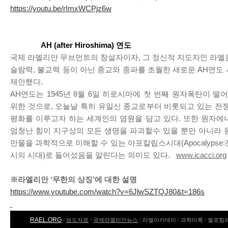
https://youtu.be/rImxWCPjz6w
AH (after Hiroshima) 연도
국제 라엘리안 무브먼트의 창설자이자, 그 정신적 지도자인 라엘
슬람력, 불교력 등이 아닌 종교와 종파를 초월한 새로운 AH연도 
제안했다.
AH연도는 1945년 8월 6일 히로시마에 첫 번째 원자폭탄이 떨
위한 것으로, 오늘날 특히 유일신 종교로부터 비롯되고 있는 전쟁
평화를 이루고자 하는 세계인의 염원을 담고 있다. 또한 원자에
엄청난 힘이 지구상의 모든 생명을 파괴할수 있을 뿐만 아니라 
만물을 과학적으로 이해할 수 있는 아포칼립스시대(Apocalypse
시의 시대)로 들어섰음을 알린다는 의미도 있다.
www.icacci.org
※라엘리안 ‘무한의 상징’에 대한 설명
https://www.youtube.com/watch?v=6JlwSZTQJ80&t=186s
RAEL.ORG
/
보도자료
/
국제라엘리안뉴스
/
라엘아카데미
/
과학미륵
/
엘로힘