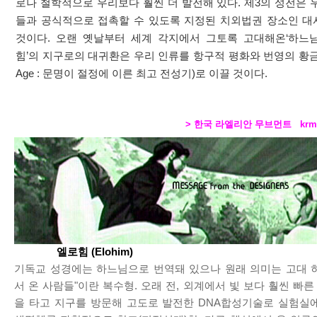
로나 철학적으로 우리보다 훨씬 더 발전해 있다. 제3의 성전은 
들과 공식적으로 접촉할 수 있도록 지정된 치외법권 장소인 
것이다. 오랜 옛날부터 세계 각지에서 그토록 고대해온‘하느님’
힘’의 지구로의 대귀환은 우리 인류를 항구적 평화와 번영의 황금 시대
Age : 문명이 절정에 이른 최고 전성기)로 이끌 것이다.
> 한국 라엘리안 무브먼트
krm
엘로힘 (Elohim)
기독교 성경에는 하느님으로 번역돼 있으나 원래 의미는 고대 
서 온 사람들"이란 복수형. 오래 전, 외계에서 빛 보다 훨씬 빠른 
을 타고 지구를 방문해 고도로 발전한 DNA합성기술로 실험실