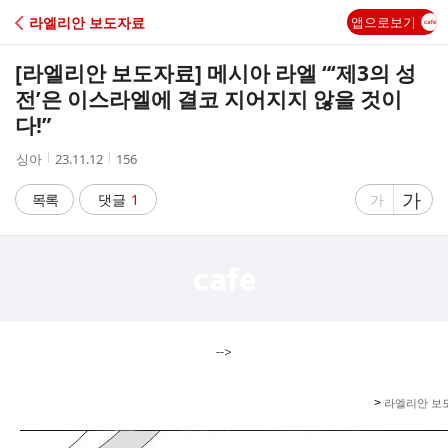
C
라엘리안 보도자료
앱으로보기
A
[라엘리안 보도자료] 메시아 라엘 “‘제3의 성
F
전’은 이스라엘에 결코 지어지지 않을 것이
다!”
E
작
작
조
싱아
23.11.12
156
성
성
회
자
시
수
글
가
글
목록
댓글
1
가
간
자
자
크
크
기
기
크
작
게
게
-->
>
라엘리안
보도