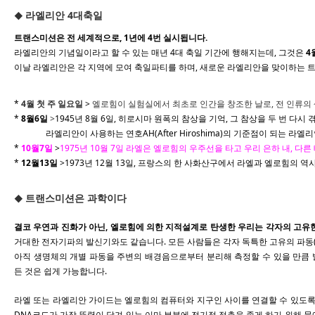
라엘리안 4대축일
◆
트랜스미션은 전 세계적으로,
1년에 4번 실시됩니다.
라엘리안의 기념일이라고 할 수 있는 매년 4대 축일 기간에 행해지는데, 그것은
4
이날 라엘리안은 각 지역에 모여 축일파티를 하며, 새로운 라엘리안을 맞이하는 
*
4월 첫 주 일요일
>
엘로힘이 실험실에서 최초로 인간을 창조한 날로, 전 인류의
*
8월6일
>
1945년 8월 6일, 히로시마 원폭의 참상을 기억, 그 참상을 두 번 다
라엘리안이 사용하는 연호AH(After Hiroshima)의 기준점이 되는 라엘리
*
10월7일
>
1975년 10월 7일 라엘은 엘로힘의 우주선을 타고 우리 은하 내, 다
*
12월13일
>1973년 12월 13일, 프랑스의 한 사화산구에서
라엘과 엘로힘의 역사
트랜스미션은 과학이다
◆
결코 우연과 진화가 아닌
, 엘로힘에 의한 지적설계로 탄생한 우리는 각자의 고유
거대한 전자기파의 발신기와도 같습니다. 모든 사람들은 각자 독특한 고유의 파동
아직 생명체의 개별 파동을 주변의 배경음으로부터 분리해 측정할 수 있을 만큼 
든 것은 쉽게 가능합니다.
라엘 또는 라엘리안 가이드는 엘로힘의 컴퓨터와 지구인 사이를 연결할 수 있도록 
DNA코드가 가장 뚜렷이 담겨 있는 이마 부분에 전기적 접촉을 좋게 하기 위해 물