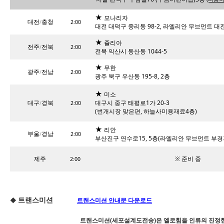
★
모나리자
대전
충청
/
2:00
대전 대덕구 중리동 98-2, 라엘리안 무브먼트 
★
쥴리아
전주
전북
/
2:00
전북 익산시 동산동 1044-5
★
무한
광주
전남
/
2:00
광주 북구 우산동 195-8, 2층
★
미소
대구
경북
대구시 중구 태평로1가 20-3
/
2:00
(번개시장 맞은편, 하늘사미용재료4층)
★
리안
부울
경남
/
2:00
부산진구 연수로15, 5층(라엘리안 무브먼트 부경
제주
※ 준비 중
2:00
트랜스미션
◆
트랜스미션 안내문 다운로드
트랜스미션(세포설계도전송)은 엘로힘을 인류의 진정한