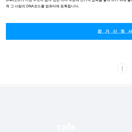
즉 그 사람의 DNA코드를 컴퓨터에 등록합니다.
참 가 신 청 
현
재
게
시
글
추
가
기
능
열
기