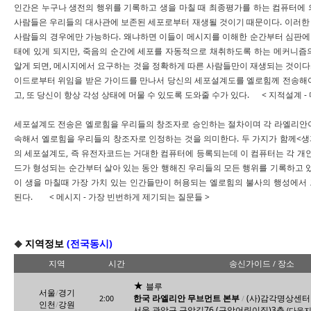
인간은 누구나 생전의 행위를 기록하고 생을 마칠 때 최종평가를 하는 컴퓨터에 
사람들은 우리들의 대사관에 보존된 세포로부터 재생될 것이기 때문이다. 이러한
사람들의 경우에만 가능하다. 왜냐하면 이들이 메시지를 이해한 순간부터 심판에
태에 있게 되지만, 죽음의 순간에 세포를 자동적으로 채취하도록 하는 메커니즘
알게 되면, 메시지에서 요구하는 것을 정확하게 따른 사람들만이 재생되는 것이다
이드로부터 위임을 받은 가이드를 만나서 당신의 세포설계도를 엘로힘께 전송해야
고, 또 당신이 항상 각성 상태에 머물 수 있도록 도와줄 수가 있다. < 지적설계 -
세포설계도 전송은 엘로힘을 우리들의 창조자로 승인하는 절차이며 각 라엘리안이
속해서 엘로힘을 우리들의 창조자로 인정하는 것을 의미한다. 두 가지가 함께<생
의 세포설계도, 즉 유전자코드는 거대한 컴퓨터에 등록되는데 이 컴퓨터는 각 개인
드가 형성되는 순간부터 살아 있는 동안 행해진 우리들의 모든 행위를 기록하고 있
이 생을 마칠때 가장 가치 있는 인간들만이 허용되는 엘로힘의 불사의 행성에서
된다. < 메시지 - 가장 빈번하게 제기되는 질문들 >
지역정보
(전국동시)
◆
지역
시간
송신가이드
장소
/
★
블루
서울
경기
/
한국 라엘리안 무브먼트 본부
(사)감각명상센터
2:00
/
인천
강원
/
서울 관악구 구암길76 (구암어린이집)3층
(다음