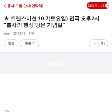
C
행사.모임 안내(연락처)
앱으로보기
A
★ 트랜스미션 10.7(토요일) 전국 오후2시
F
"불사의 행성 방문 기념일"
작
작
조
mizi
23.09.12
116
E
성
성
회
자
시
수
글
가
글
목록
댓글
1
가
간
자
자
크
크
기
기
크
작
게
게