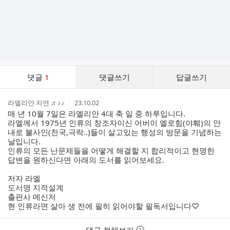
댓
댓글
1
댓글쓰기
답글쓰기
글
댓
작
작
라엘리안 자연 ♬♪♪
23.10.02
글
성
성
매 년 10월 7일은 라엘리안 4대 축 일 중 하루입니다.
리
자
시
라엘께서 1975년 인류의 창조자이신 어버이 엘로힘(야훼)의 안
스
간
내로 불사인(천국,극락..)들이 살고있는 행성의 방문을 기념하는
트
날입니다.
인류의 모든 난문제들을 어떻게 해결할 지 합리적이고 현명한
답변을 원하신다면 아래의 도서를 읽어보세요.
저자 라엘
도서명 지적설계
출판사 메신저
현 인류라면 살아 생 전에 필히 읽어야할 필독서입니다♡