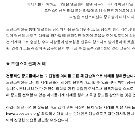
메시지를 이해하고, 라엘을 엘로힘이 보낸 지구의 '마지막 메신저'로
트랜스미션은 라엘 또는 라엘에 의해 승인된 가이드에 의
라엘은 트랜스미션의 중요성에 대해 아래
트랜스미션을 통해 엘로힘은 당신의 마음을 일깨워주고, 또 당신이 항상 각성상태
힘이 당신의 사후 전 생애를 평가할 때 긍정적인 평가에 도움을 주어 엘로힘에 의해
전 세계적으로 충분한 수의 사람들이 엘로힘을 인류의 창조자로 받아들이게 됐을
환, 인류가 그들과 같이 황금문명을 이루어 살 수 있도록 2만 5천년 앞선 그들의
트랜스미션과 세례
◆
전통적인 종교들에서는
그 진정한 의미를 모른 채
관습적으로 세례를 행해왔습니다
트랜스미션은 그러한 세례 관습의 진정한 원형이라고 할 수 있습니다. 특히, 공
습니다. 본래 세례란 한 개인이 의식을 가진 독립된 주체로서 창조자들을 스스로
해 종교를 선택할 수 없는 아이들에게 세례를 행하고 특정 종교를 강요하는 것은
라엘리안은 이러한 잘못을 바로 잡기 위해 자신이 원치 않는 세례를 받은 사람들
(
www.apostasie.org) 과학의 시대를 사는 현대인은 폐습으로 전락한 원시적
아의 진정한 모습을 발견할 수 있습니다.