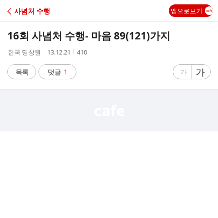
C
사념처 수행
앱으로보기
A
16회 사념처 수행- 마음 89(121)가지
F
작
작
조
한국 명상원
13.12.21
410
성
성
회
E
자
시
수
글
가
글
목록
댓글
1
가
간
자
자
크
크
기
기
크
작
게
게