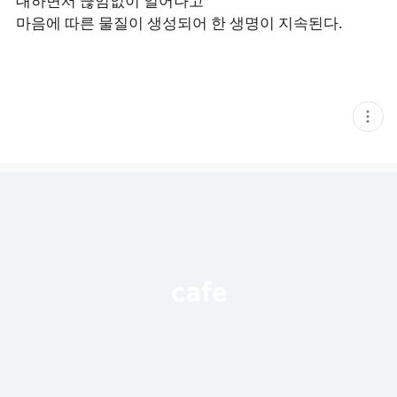
대하면서 끊임없이 일어나고
마음에 따른 물질이 생성되어 한 생명이 지속된다.
현
재
게
시
글
추
가
기
능
열
기