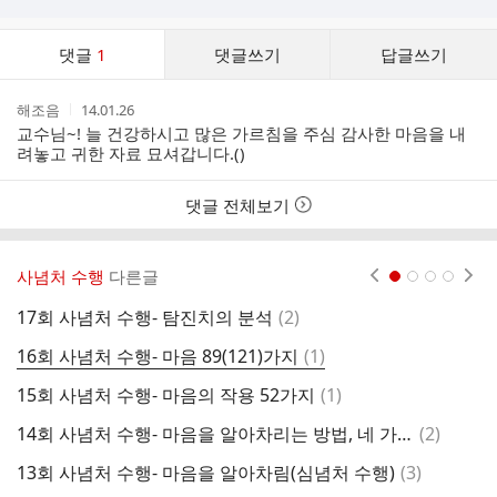
댓
댓글
1
댓글쓰기
답글쓰기
글
댓
작
작
해조음
14.01.26
글
성
성
교수님~! 늘 건강하시고 많은 가르침을 주심 감사한 마음을 내
리
자
시
려놓고 귀한 자료 묘셔갑니다.()
스
간
트
댓글 전체보기
사념처 수행
다른글
현재페이지 1
2
3
4
댓
17회 사념처 수행- 탐진치의 분석
(
2
)
1
글
댓
16회 사념처 수행- 마음 89(121)가지
(
1
)
1
글
댓
15회 사념처 수행- 마음의 작용 52가지
(
1
)
1
글
댓
14회 사념처 수행- 마음을 알아차리는 방법, 네 가지
(
2
)
9
글
댓
13회 사념처 수행- 마음을 알아차림(심념처 수행)
(
3
)
8
글