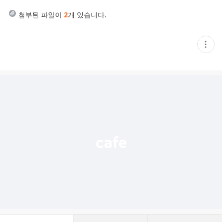
첨부된 파일이
2
개 있습니다.
현
재
게
시
글
추
가
기
능
열
기
댓