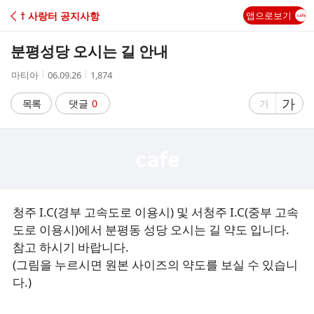
C
† 사랑터 공지사항
앱으로보기
A
분평성당 오시는 길 안내
F
작
작
조
마티아
06.09.26
1,874
성
성
회
E
자
시
수
글
가
글
목록
댓글
0
가
간
자
자
크
크
기
기
크
작
게
게
청주 I.C(경부 고속도로 이용시) 및 서청주 I.C(중부 고속
도로 이용시)에서 분평동 성당 오시는 길 약도 입니다.
참고 하시기 바랍니다.
(그림을 누르시면 원본 사이즈의 약도를 보실 수 있습니
다.)